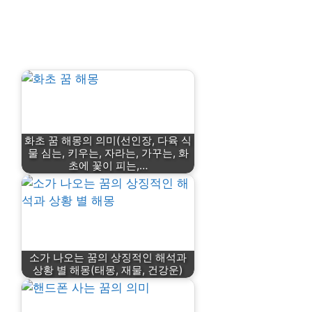
화초 꿈 해몽의 의미(선인장, 다육 식
물 심는, 키우는, 자라는, 가꾸는, 화
초에 꽃이 피는,…
소가 나오는 꿈의 상징적인 해석과
상황 별 해몽(태몽, 재물, 건강운)