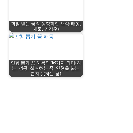
과일 받는 꿈의 상징적인 해석(태몽,
재물, 건강운)
인형 뽑기 꿈 해몽의 16가지 의미(하
는, 성공, 실패하는 꿈, 인형을 뽑는,
뽑지 못하는 꿈)