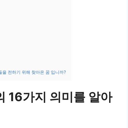
을 전하기 위해 찾아온 꿈 입니까?
 16가지 의미를 알아