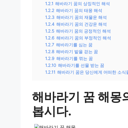
1.2.1
해바라기 꿈의 상징적인 해석
1.2.2
해바라기 꿈의 태몽 해석
1.2.3
해바라기 꿈의 재물운 해석
1.2.4
해바라기 꿈의 건강운 해석
1.2.5
해바라기 꿈의 긍정적인 해석
1.2.6
해바라기 꿈의 부정적인 해석
1.2.7
해바라기를 심는 꿈
1.2.8
해바라기 밭을 걷는 꿈
1.2.9
해바라기를 꺾는 꿈
1.2.10
해바라기를 선물 받는 꿈
1.2.11
해바라기 꿈은 당신에게 어떠한 소식들
해바라기 꿈 해몽의
봅시다.