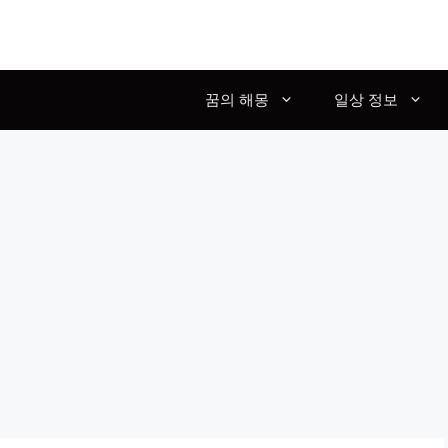
꿈의 해몽
일상 정보