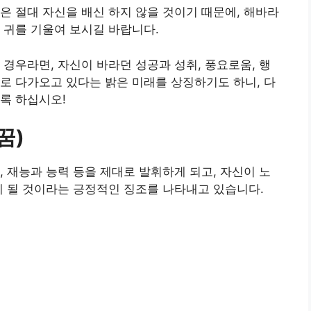
은 절대 자신을 배신 하지 않을 것이기 때문에, 해바라
 귀를 기울여 보시길 바랍니다.
 경우라면, 자신이 바라던 성공과 성취, 풍요로움, 행
로 다가오고 있다는 밝은 미래를 상징하기도 하니, 다
록 하십시오!
꿈)
, 재능과 능력 등을 제대로 발휘하게 되고, 자신이 노
게 될 것이라는 긍정적인 징조를 나타내고 있습니다.