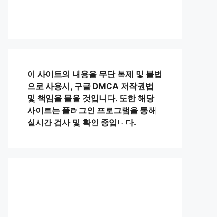
이 사이트의 내용을 무단 복제 및 불법
으로 사용시, 구글 DMCA 저작권법
및 책임을 물을 것입니다. 또한 해당
사이트는 플러그인 프로그램을 통해
실시간 검사 및 확인 중입니다.