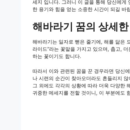
세지 입니다. 그러니 이 글을 통해 당신에게
한 용기와 힘을 얻는 소중한 시간이 되길 바
해바라기 꿈의 상세한
해바라기는 일자로 뻗은 줄기에, 해를 닮은 모
라이드”라는 꽃말을 가지고 있으며, 춥고, 
하는 꽃이기도 합니다.
따라서 이와 관련된 꿈을 꾼 경우라면 당신에
나 시련의 순간이 찾아오더라도 흔들리지 않
그 외에도 각각의 상황에 따라 더욱 다양한 
귀중한 메세지를 전할 것이니, 이 부분에도 