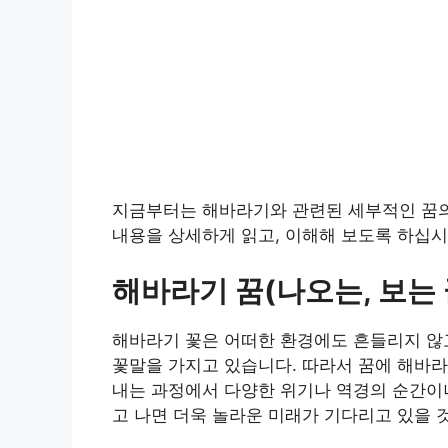
지금부터는 해바라기와 관련된 세부적인 꿈의 
내용을 상세하게 읽고, 이해해 보도록 하십시
해바라기 꿈(나오는, 보는 
해바라기 꽃은 어떠한 환경에도 흔들리지 않고
꽃말을 가지고 있습니다. 따라서 꿈에 해바라
내는 과정에서 다양한 위기나 역경의 순간이나
고 나면 더욱 놀라운 미래가 기다리고 있을 