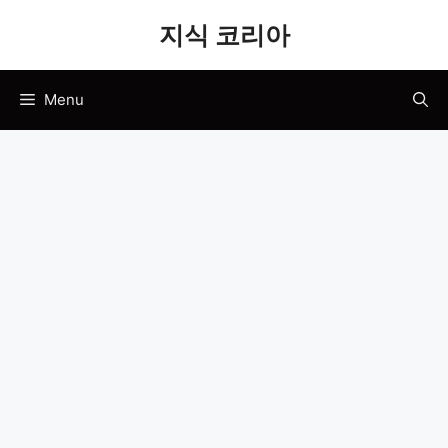
Skip
지식 코리아
to
content
Menu