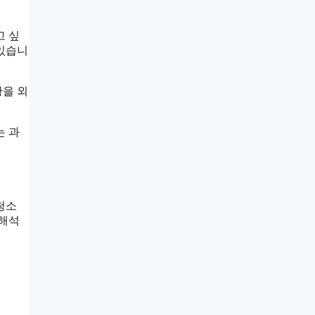
고 싶
 있습니
황을 외
는 과
청소
 해석