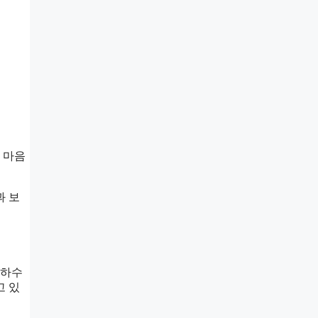
 마음
과 보
 하수
고 있