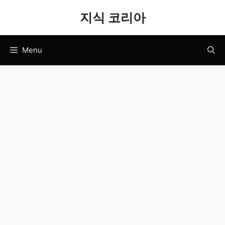
Skip
지식 코리아
to
content
Menu