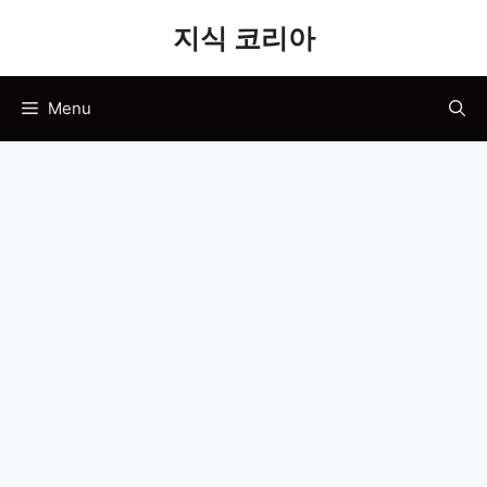
Skip
지식 코리아
to
content
Menu