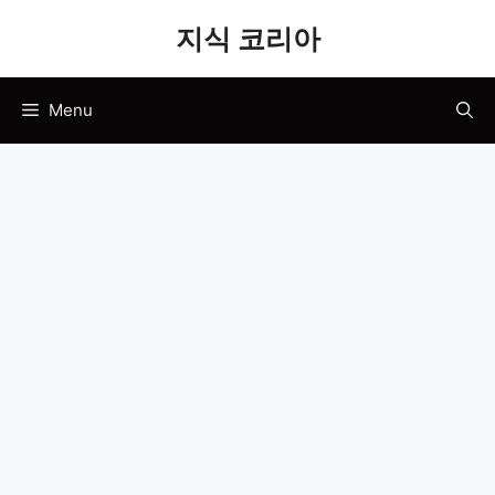
Skip
지식 코리아
to
content
Menu