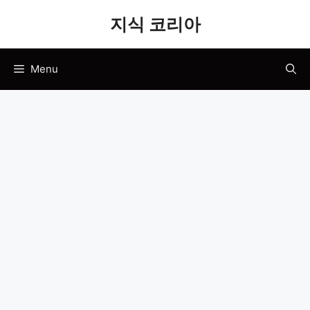
Skip
지식 코리아
to
content
Menu