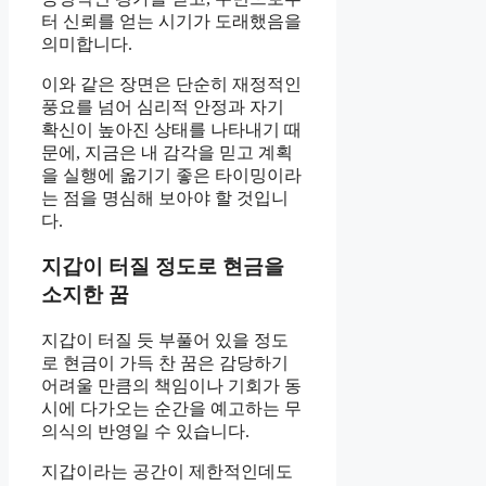
터 신뢰를 얻는 시기가 도래했음을
의미합니다.
이와 같은 장면은 단순히 재정적인
풍요를 넘어 심리적 안정과 자기
확신이 높아진 상태를 나타내기 때
문에, 지금은 내 감각을 믿고 계획
을 실행에 옮기기 좋은 타이밍이라
는 점을 명심해 보아야 할 것입니
다.
지갑이 터질 정도로 현금을
소지한 꿈
지갑이 터질 듯 부풀어 있을 정도
로 현금이 가득 찬 꿈은 감당하기
어려울 만큼의 책임이나 기회가 동
시에 다가오는 순간을 예고하는 무
의식의 반영일 수 있습니다.
지갑이라는 공간이 제한적인데도