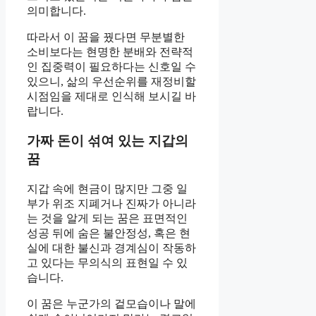
의미합니다.
따라서 이 꿈을 꿨다면 무분별한
소비보다는 현명한 분배와 전략적
인 집중력이 필요하다는 신호일 수
있으니, 삶의 우선순위를 재정비할
시점임을 제대로 인식해 보시길 바
랍니다.
가짜 돈이 섞여 있는 지갑의
꿈
지갑 속에 현금이 많지만 그중 일
부가 위조 지폐거나 진짜가 아니라
는 것을 알게 되는 꿈은 표면적인
성공 뒤에 숨은 불안정성, 혹은 현
실에 대한 불신과 경계심이 작동하
고 있다는 무의식의 표현일 수 있
습니다.
이 꿈은 누군가의 겉모습이나 말에