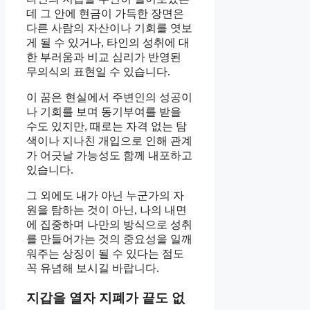
데 그 안에 현금이 가득한 장면은
다른 사람의 자산이나 기회를 엿보
게 될 수 있거나, 타인의 성취에 대
한 부러움과 비교 심리가 반영된
무의식의 표현일 수 있습니다.
이 꿈은 현실에서 주변인의 성공이
나 기회를 보며 동기부여를 받을
수도 있지만, 때로는 자격 없는 탐
색이나 지나친 개입으로 인해 관계
가 어긋날 가능성도 함께 내포하고
있습니다.
그 외에도 내가 아닌 누군가의 자
원을 탐하는 것이 아닌, 나의 내면
에 집중하며 나만의 방식으로 성취
를 만들어가는 것의 중요성을 일깨
워주는 상징이 될 수 있다는 점도
꼭 유념해 보시길 바랍니다.
지갑을 열자 지폐가 끝도 없