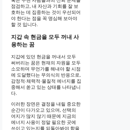
혹은 주변 사람들과의 신뢰 문제를
점검하고, 내 자산과 기회를 잘 보
호하는 데 집중하는 것이 우선되어
야 한다는 점을 꼭 명심해 보아야
할 것 입니다.
지갑 속 현금을 모두 꺼내 사
용하는 꿈
지갑에 있던 현금을 꺼내서 모두
써버리는 꿈은 현재의 자원을 모두
소모하며 무언가를 해내야 할 시점
에 도달했다는 무의식의 반응으로,
감정적·체력적·물질적 에너지를 집
중해서 쏟고 있는 상태를 나타냅니
다.
이러한 장면은 결정을 내릴 중요한
순간이 다가오고 있으며, 선택의
여지가 많지 않기 때문에 지금의
에너지 사용이 정말 필요한 곳에
쓰이고 있는지를 되돌아봐야 함을