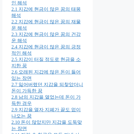
인 해석
2.1
지갑에 현금이 많은 꿈의 태몽
해석
2.2
지갑에 현금이 많은 꿈의 재물
운 해석
2.3
지갑에 현금이 많은 꿈의 건강
운 해석
2.4
지갑에 현금이 많은 꿈의 긍정
적인 해석
2.5
지갑이 터질 정도로 현금을 소
지한 꿈
2.6
오래된 지갑에 많은 돈이 들어
있는 장면
2.7
잃어버렸던 지갑을 되찾았더니
돈이 가득한 꿈
2.8
남의 지갑을 열었는데 돈이 가
득한 경우
2.9
지갑을 열자 지폐가 끝도 없이
나오는 꿈
2.10
돈이 많았지만 지갑을 도둑맞
는 장면