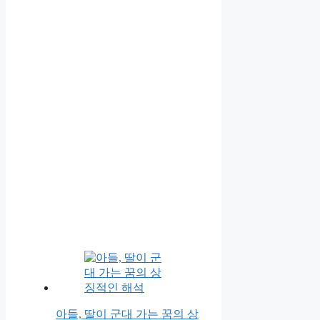
아들, 딸이 군대 가는 꿈의 상