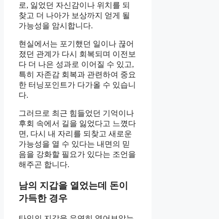
로, 잃었던 자신감이나 위치를 되
찾고 더 나아가 보상까지 얻게 될
가능성을 암시합니다.
현실에서는 포기했던 일이나 끊어
졌던 관계가 다시 회복되며 이전보
다 더 나은 성과로 이어질 수 있고,
특히 자존감 회복과 관련하여 중요
한 터닝포인트가 다가올 수 있습니
다.
그러므로 최근 힘들었던 기억이나
후회 속에서 길을 잃었다고 느꼈다
면, 다시 내 자리를 되찾고 새로운
가능성을 열 수 있다는 내면의 믿
음을 강화할 필요가 있다는 조언을
해주곤 합니다.
남의 지갑을 열었는데 돈이
가득한 경우
타인의 지갑을 우연히 열어보았는