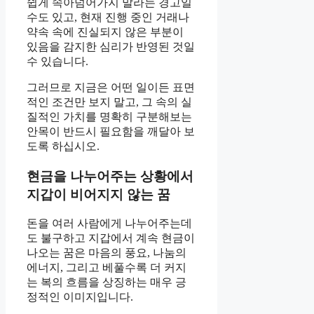
쉽게 속아넘어가지 말라는 경고일
수도 있고, 현재 진행 중인 거래나
약속 속에 진실되지 않은 부분이
있음을 감지한 심리가 반영된 것일
수 있습니다.
그러므로 지금은 어떤 일이든 표면
적인 조건만 보지 말고, 그 속의 실
질적인 가치를 명확히 구분해보는
안목이 반드시 필요함을 깨달아 보
도록 하십시오.
현금을 나누어주는 상황에서
지갑이 비어지지 않는 꿈
돈을 여러 사람에게 나누어주는데
도 불구하고 지갑에서 계속 현금이
나오는 꿈은 마음의 풍요, 나눔의
에너지, 그리고 베풀수록 더 커지
는 복의 흐름을 상징하는 매우 긍
정적인 이미지입니다.