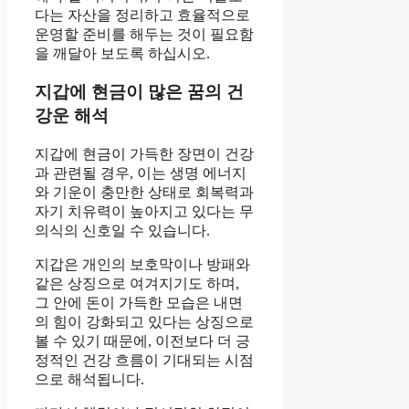
다는 자산을 정리하고 효율적으로
운영할 준비를 해두는 것이 필요함
을 깨달아 보도록 하십시오.
지갑에 현금이 많은 꿈의 건
강운 해석
지갑에 현금이 가득한 장면이 건강
과 관련될 경우, 이는 생명 에너지
와 기운이 충만한 상태로 회복력과
자기 치유력이 높아지고 있다는 무
의식의 신호일 수 있습니다.
지갑은 개인의 보호막이나 방패와
같은 상징으로 여겨지기도 하며,
그 안에 돈이 가득한 모습은 내면
의 힘이 강화되고 있다는 상징으로
볼 수 있기 때문에, 이전보다 더 긍
정적인 건강 흐름이 기대되는 시점
으로 해석됩니다.