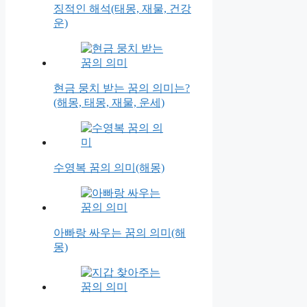
징적인 해석(태몽, 재물, 건강
운)
현금 뭉치 받는 꿈의 의미는?
(해몽, 태몽, 재물, 운세)
수영복 꿈의 의미(해몽)
아빠랑 싸우는 꿈의 의미(해
몽)