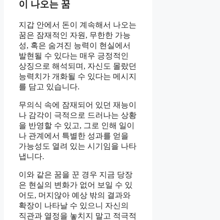
이 나오는 꿈
지갑 안에서 돈이 계속해서 나오는
꿈은 잠재적인 자원, 무한한 가능
성, 혹은 숨겨진 능력이 현실에서
발현될 수 있다는 매우 긍정적인
상징으로 해석되며, 자신도 몰랐던
능력치가 개화될 수 있다는 메시지
를 담고 있습니다.
무의식 속에 잠재되어 있던 재능이
나 감각이 극적으로 드러나는 상황
을 반영할 수 있고, 그로 인해 일이
나 관계에서 특별한 성과를 얻을
가능성도 열려 있는 시기임을 나타
냅니다.
이와 같은 꿈을 꾼 경우 지금 당장
은 현실의 변화가 없어 보일 수 있
어도, 머지않아 예상 밖의 결과와
확장이 나타날 수 있으니 자신의
직관과 열정을 놓치지 말고 적극적