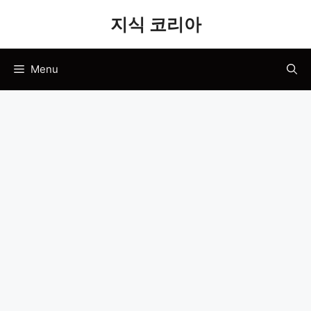
Skip
지식 코리아
to
content
Menu