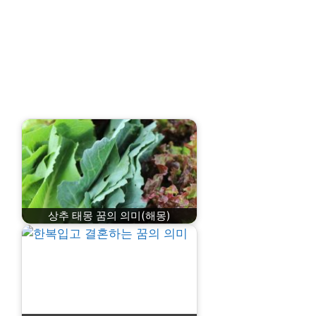
상추 태몽 꿈의 의미(해몽)