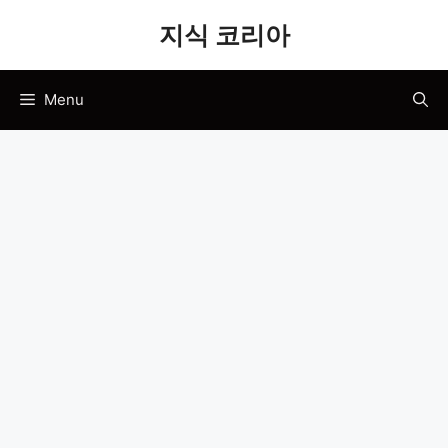
Skip
지식 코리아
to
content
Menu