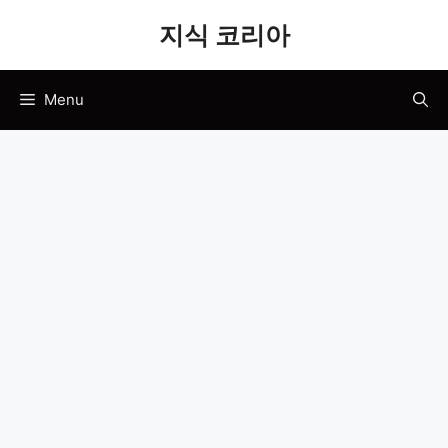
Skip
지식 코리아
to
content
Menu