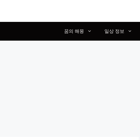
꿈의 해몽
일상 정보