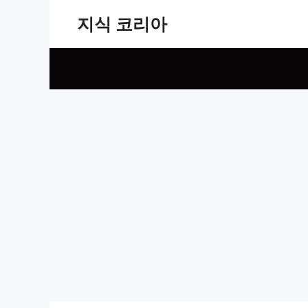
Skip
지식 코리아
to
content