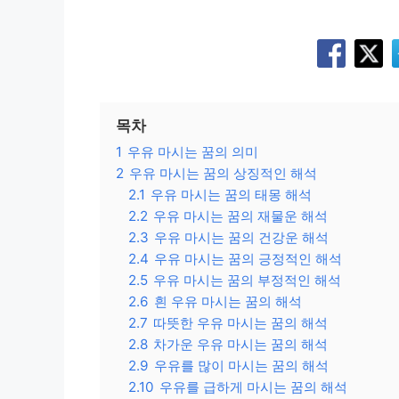
목차
1
우유 마시는 꿈의 의미
2
우유 마시는 꿈의 상징적인 해석
2.1
우유 마시는 꿈의 태몽 해석
2.2
우유 마시는 꿈의 재물운 해석
2.3
우유 마시는 꿈의 건강운 해석
2.4
우유 마시는 꿈의 긍정적인 해석
2.5
우유 마시는 꿈의 부정적인 해석
2.6
흰 우유 마시는 꿈의 해석
2.7
따뜻한 우유 마시는 꿈의 해석
2.8
차가운 우유 마시는 꿈의 해석
2.9
우유를 많이 마시는 꿈의 해석
2.10
우유를 급하게 마시는 꿈의 해석