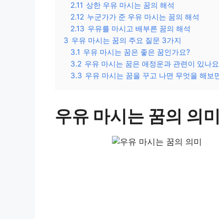
2.11
상한 우유 마시는 꿈의 해석
2.12
누군가가 준 우유 마시는 꿈의 해석
2.13
우유를 마시고 배부른 꿈의 해석
3
우유 마시는 꿈의 주요 질문 3가지
3.1
우유 마시는 꿈은 좋은 꿈인가요?
3.2
우유 마시는 꿈은 애정운과 관련이 있나요
3.3
우유 마시는 꿈을 꾸고 나면 무엇을 해보
우유 마시는 꿈의 의