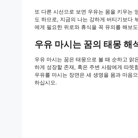
또 다른 시선으로 보면 우유는 몸을 키우는 
도 하므로, 지금의 나는 강하게 버티기보다 
에게 필요한 위로와 휴식을 꼭 유의를 해보도
우유 마시는 꿈의 태몽 해
우유 마시는 꿈은 태몽으로 볼 때 순하고 맑
하게 성장할 존재, 혹은 주변 사람에게 따뜻
우유를 마시는 장면은 새 생명을 몸과 마음
하십시오.