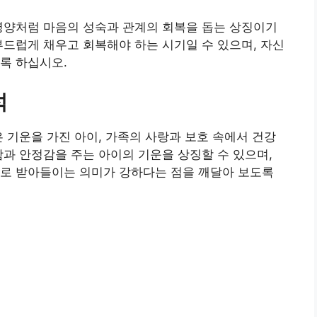
영양처럼 마음의 성숙과 관계의 회복을 돕는 상징이기
부드럽게 채우고 회복해야 하는 시기일 수 있으며, 자신
록 하십시오.
석
은 기운을 가진 아이, 가족의 사랑과 보호 속에서 건강
함과 안정감을 주는 아이의 기운을 상징할 수 있으며,
으로 받아들이는 의미가 강하다는 점을 깨달아 보도록