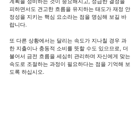
계획을 정비하는 것이 중요해지고, 성급한 결정을
피하면서도 견고한 흐름을 유지하는 태도가 재정 안
정성을 지키는 핵심 요소라는 점을 명심해 보길 바
랍니다.
또 다른 상황에서는 달리는 속도가 지나칠 경우 과
한 지출이나 충동적 소비를 뜻할 수도 있으므로, 더
불어서 금전 흐름을 세심히 관리하며 자신에게 맞는
속도로 조절하는 과정이 필요하다는 점을 기억해 보
도록 하십시오.