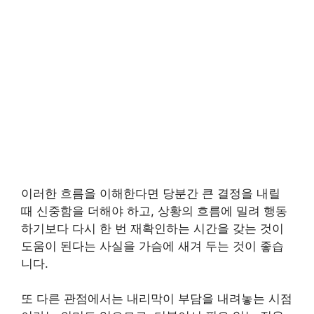
이러한 흐름을 이해한다면 당분간 큰 결정을 내릴
때 신중함을 더해야 하고, 상황의 흐름에 밀려 행동
하기보다 다시 한 번 재확인하는 시간을 갖는 것이
도움이 된다는 사실을 가슴에 새겨 두는 것이 좋습
니다.
또 다른 관점에서는 내리막이 부담을 내려놓는 시점