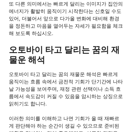
또 다른 의미에서는 빠르게 달리는 이미지가 집안의
에너지가 활발히 움직이기 시작한다는 신호일 수도
있어, 더불어서 앞으로 다가올 변화에 대비해 환경
을 정돈하고 마음을 열어두는 자세가 필요함을 체크
해 보도록 하십시오.
오토바이 타고 달리는 꿈의 재
물운 해석
오토바이 타고 달리는 꿈의 재물운 해석은 빠르게
움직이는 흐름 속에서 금전적 기회가 단기간에 나타
날 가능성을 보여주며, 재정 관련 선택이나 소득 흐
름에서 속도감이 커질 수 있음을 암시하는 상징으로
읽히기도 합니다.
이러한 의미를 이해하고 나면 기회가 올 때 재빠르
게 판단해야 하는 순간이 생길 수 있으므로 준비된