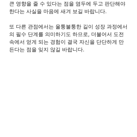
큰 영향을 줄 수 있다는 점을 염두에 두고 판단해야
한다는 사실을 마음에 새겨 보길 바랍니다.
또 다른 관점에서는 울퉁불퉁한 길이 성장 과정에서
의 필수 단계를 의미하기도 하므로, 더불어서 도전
속에서 얻게 되는 경험이 결국 자신을 단단하게 만
든다는 점을 잊지 않길 바랍니다.