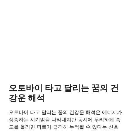
오토바이 타고 달리는 꿈의 건
강운 해석
오토바이 타고 달리는 꿈의 건강운 해석은 에너지가
상승하는 시기임을 나타내지만 동시에 무리하게 속
도를 올리면 피로가 급격히 누적될 수 있다는 신호