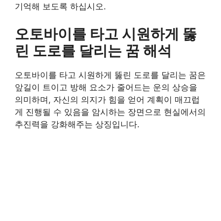
기억해 보도록 하십시오.
오토바이를 타고 시원하게 뚫
린 도로를 달리는 꿈 해석
오토바이를 타고 시원하게 뚫린 도로를 달리는 꿈은
앞길이 트이고 방해 요소가 줄어드는 운의 상승을
의미하며, 자신의 의지가 힘을 얻어 계획이 매끄럽
게 진행될 수 있음을 암시하는 장면으로 현실에서의
추진력을 강화해주는 상징입니다.