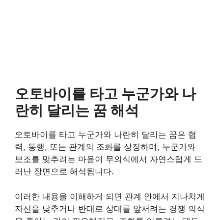
오토바이를 타고 누군가와 나
란히 달리는 꿈 해석
오토바이를 타고 누군가와 나란히 달리는 꿈은 협
력, 동행, 또는 관계의 조화를 상징하며, 누군가와
보조를 맞추려는 마음이 무의식에서 자연스럽게 드
러난 장면으로 해석됩니다.
이러한 내용을 이해하게 되면 관계 안에서 지나치게
자신을 낮추거나 반대로 상대를 앞서려는 경쟁 의식