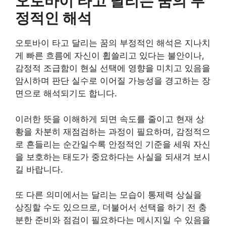
오토바이 타고 달리는 꿈의 부
정적인 해석
오토바이 타고 달리는 꿈의 부정적인 해석은 지나치
게 빠른 흐름에 자신이 휩쓸리고 있다는 불안이나,
감정적 조급함이 현실 선택에 영향을 미치고 있음을
암시하며 판단 실수로 이어질 가능성을 경고하는 장
면으로 해석되기도 합니다.
이러한 뜻을 이해하게 되면 속도를 줄이고 현재 상
황을 차분히 재점검하는 과정이 필요하며, 감정적으
로 흔들리는 순간일수록 안정적인 기준을 세워 자신
을 보호하는 태도가 중요하다는 사실을 되새겨 보시
길 바랍니다.
또 다른 의미에서는 달리는 모습이 통제력 상실을
상징할 수도 있으므로, 더불어서 선택을 하기 전 충
분한 준비와 점검이 필요하다는 메시지일 수 있음을