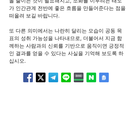
을 줄이는 것이 필요해지고, 조화를 이루려는 태도
가 인간관계 전반에 좋은 흐름을 만들어준다는 점을
떠올려 보길 바랍니다.
또 다른 의미에서는 나란히 달리는 모습이 공동 목
표의 성취 가능성을 나타내므로, 더불어서 지금 함
께하는 사람과의 신뢰를 기반으로 움직이면 긍정적
인 결과를 얻을 수 있다는 사실을 기억해 보도록 하
십시오.