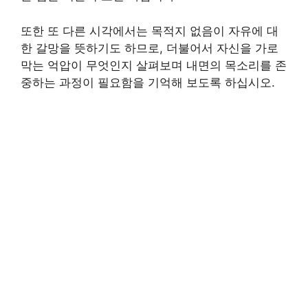
또한 또 다른 시각에서는 목적지 없음이 자유에 대
한 갈망을 뜻하기도 하므로, 더불어서 자신을 가로
막는 억압이 무엇인지 살펴보며 내면의 목소리를 존
중하는 과정이 필요함을 기억해 보도록 하십시오.