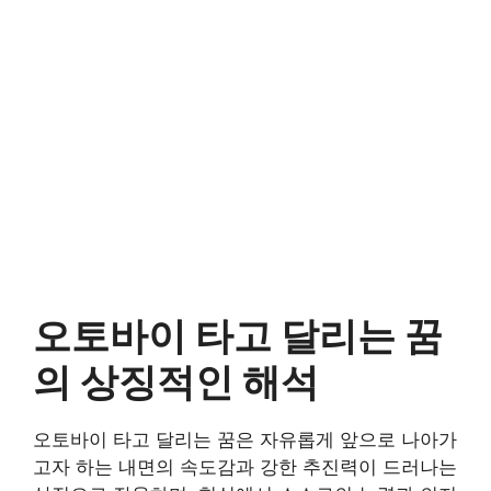
오토바이 타고 달리는 꿈
의 상징적인 해석
오토바이 타고 달리는 꿈은 자유롭게 앞으로 나아가
고자 하는 내면의 속도감과 강한 추진력이 드러나는