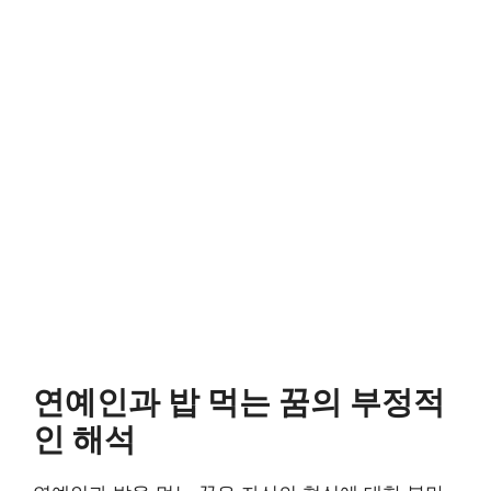
연예인과 밥 먹는 꿈의 부정적
인 해석