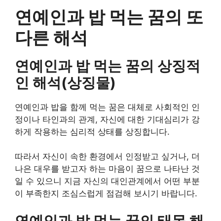
연예인과 밥 먹는 꿈의 또
다른 해석
연예인과 밥 먹는 꿈의 상징적
인 해석(상징물)
연예인과 밥을 함께 먹는 꿈은 대체로 사회적인 인
정이나 타인과의 관계, 자신에 대한 기대심리가 강
하게 작용하는 심리적 상태를 상징합니다.
따라서 자신이 속한 환경에서 인정받고 싶거나, 더
나은 대우를 받고자 하는 마음이 꿈으로 나타난 것
일 수 있으니 지금 자신의 대인관계에서 어떤 부분
이 부족한지 조심스럽게 점검해 보시기 바랍니다.
연예인과 밥 먹는 꿈의 태몽 해