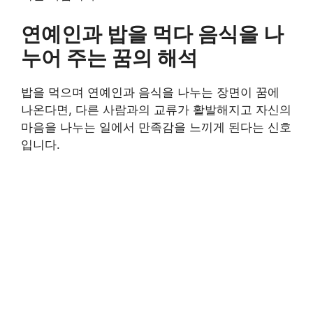
연예인과 밥을 먹다 음식을 나
누어 주는 꿈의 해석
밥을 먹으며 연예인과 음식을 나누는 장면이 꿈에
나온다면, 다른 사람과의 교류가 활발해지고 자신의
마음을 나누는 일에서 만족감을 느끼게 된다는 신호
입니다.