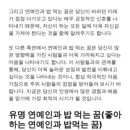
그리고 연예인과 밥 먹는 꿈은 당신이 바라던 미래
가 점점 다가오고 있다는 매우 긍정적인 신호를 나
타내기 때문에, 자신이 하는 모든 일에 더욱 자신감
을 가져야 한다는 것을 함께 알려주기도 합니다.
또 다른 측면에서 연예인과 밥 먹는 꿈은 당신이 많
은 영향력을 가진 사람들과 더욱 가까워지고 싶다는
마음을 나타내기도 합니다. 이 사람들과의 관계를
통해, 당신이 더욱 놀라운 성장과 발전을 이뤄내고
싶다는 것을 나타내는 것이니, 항상 적극적인 마음
가짐으로 주위 사람들의 장점을 받아들여 보시기 바
랍니다. 지금은 당신의 인생에서 많은 경험과 배움
을 얻기에 가장 최적의 시기가 될 것입니다.
유명 연예인과 밥 먹는 꿈(좋아
하는 연예인과 밥먹는 꿈)