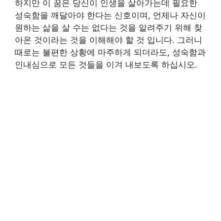
하지만 이 꿈은 당신이 인생을 살아가는데 필요한
성숙함을 깨달아야 한다는 신호이며, 언제나 자신이
원하는 삶을 살 수는 없다는 것을 알려주기 위해 찾
아온 것이라는 것을 이해해야 할 것 입니다. 그러니
때로는 불편한 상황에 마주하게 되더라도, 성숙함과
인내심으로 모든 것들을 이겨 내보도록 하십시오.