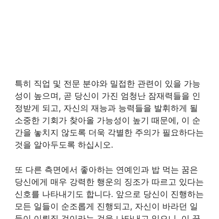
특히 직업 및 전문 분야와 밀접한 관련이 있을 가능
성이 높으며, 곧 당신이 가진 엄청난 잠재력들을 인
정받게 되고, 자신의 재능과 능력들을 발휘하게 될
소중한 기회가 찾아올 가능성이 높기 때문에, 이 순
간을 놓치지 않도록 더욱 각별한 주의가 필요하다는
것을 알아두도록 하십시오.
또 다른 측면에서 좋아하는 연예인과 밥 먹는 꿈은
당신에게 매우 강력한 행운의 징조가 따르고 있다는
신호를 나타내기도 합니다. 앞으로 당신이 진행하는
모든 일들이 순조롭게 진행되고, 자신이 바라던 일
들이 이뤄질 것이라는 것을 나타내고 있으니, 이 꿈