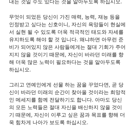
내는 것일 수도 있다는 것을 알아두도록 하십시오.
무엇이 되었든 당신이 가진 매력, 능력, 재능 등을
인정받고 싶다는 신호이니, 자신의 욕망들이 현실에
서 실현 될 수 있도록 더욱 적극적인 태도와 자세를
유지하도록 해야 할 것 입니다. 왜냐하면 아무런 준
비가 되어있지 않은 사람들에게는 절대 기회가 주어
지지 않을 것이기 때문에, 자신이 바라던 미래를 향
해 더욱 많은 노력이 필요하다는 것을 알아두도록
하십시오.
그리고 연예인에게 선물 하는 꿈을 꾸었다면, 곧 당
신이 바라던 미래의 순간이 찾아올 것이라는 희망적
인 메세지를 함께 전달하기도 합니다. 아마도 당신
의 모든 노력들은 절대 자신을 배신하지 않을 것이
기 때문에, 자신이 이루고 싶은 꿈과 목표를 향해 더
욱 힘차게 나아가 보도록 하십시오.