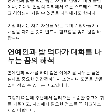
연예인과 밥을 먹는 꿈은 자신의 현실에 대한 불만
이나, 기대와 현실의 괴리에서 오는 스트레스, 그리
고 허영심이 커질 수 있음을 나타내기도 합니다.
이럴 때에는 자기 자신을 있는 그대로 받아들이고
내실을 다지는 것이 반드시 필요함을 잊지 않길 바
랍니다.
연예인과 밥 먹다가 대화를 나
누는 꿈의 해석
연예인과 식사를 하며 깊은 이야기를 나누는 꿈은
실제로 중요한 인간관계에서 조언이나 도움을 받을
일이 생길 수 있다는 예고입니다.
그렇기 때문에 주변에서 들려오는 소중한 충고에 귀
를 기울이고, 자신에게 필요한 정보를 꼭 체크해보
시길 바랍니다.