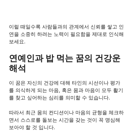
이럴 때일수록 사람들과의 관계에서 신뢰를 쌓고 인
연을 소중히 하려는 노력이 필요함을 제대로 인식해
보세요.
연예인과 밥 먹는 꿈의 건강운
해석
이 꿈은 자신의 건강에 대해 타인의 시선이나 평가
를 의식하게 되는 마음, 혹은 몸과 마음이 모두 활기
를 찾고 싶어하는 심리를 의미할 수 있습니다.
따라서 최근 몸의 컨디션이나 마음의 균형을 체크하
면서 스스로를 돌보는 시간을 갖는 것이 꼭 명심해
보아야 할 것 입니다.