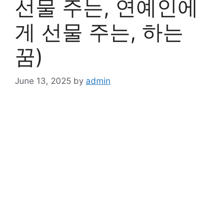
선물 주는, 연예인에
게 선물 주는, 하는
꿈)
June 13, 2025
by
admin