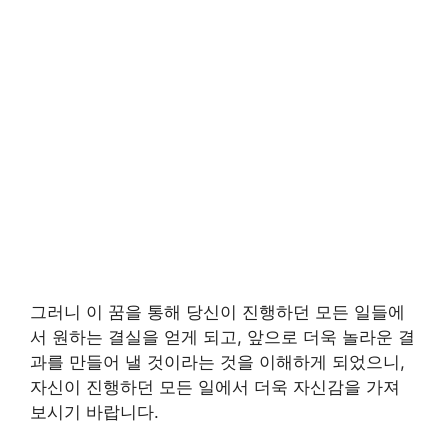
그러니 이 꿈을 통해 당신이 진행하던 모든 일들에
서 원하는 결실을 얻게 되고, 앞으로 더욱 놀라운 결
과를 만들어 낼 것이라는 것을 이해하게 되었으니,
자신이 진행하던 모든 일에서 더욱 자신감을 가져
보시기 바랍니다.