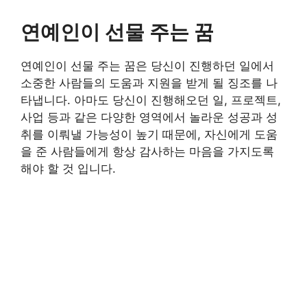
연예인이 선물 주는 꿈
연예인이 선물 주는 꿈은 당신이 진행하던 일에서
소중한 사람들의 도움과 지원을 받게 될 징조를 나
타냅니다. 아마도 당신이 진행해오던 일, 프로젝트,
사업 등과 같은 다양한 영역에서 놀라운 성공과 성
취를 이뤄낼 가능성이 높기 때문에, 자신에게 도움
을 준 사람들에게 항상 감사하는 마음을 가지도록
해야 할 것 입니다.