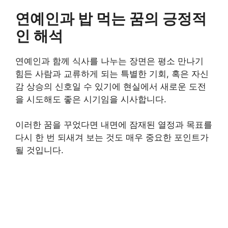
연예인과 밥 먹는 꿈의 긍정적
인 해석
연예인과 함께 식사를 나누는 장면은 평소 만나기
힘든 사람과 교류하게 되는 특별한 기회, 혹은 자신
감 상승의 신호일 수 있기에 현실에서 새로운 도전
을 시도해도 좋은 시기임을 시사합니다.
이러한 꿈을 꾸었다면 내면에 잠재된 열정과 목표를
다시 한 번 되새겨 보는 것도 매우 중요한 포인트가
될 것입니다.