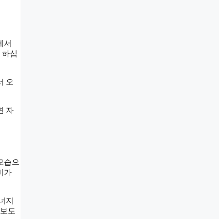
에서
 하십
서 오
면 자
 모습으
비가
에너지
 보도