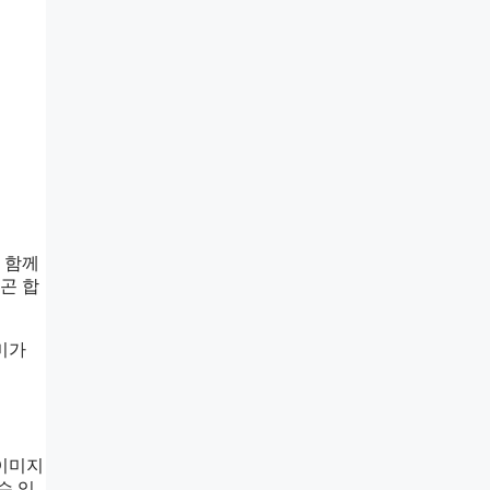
 함께
곤 합
미가
 이미지
수 있