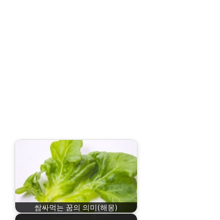
쌈싸먹는 꿈의 의미(해몽)