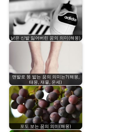
낡은 신발 잃어버린 꿈의 의미(해몽)
맨발로 똥 밟는 꿈의 의미는?(해몽,
태몽, 재물, 운세)
포도 보는 꿈의 의미(해몽)