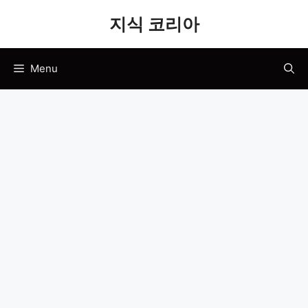
Skip
지식 코리아
to
content
Menu