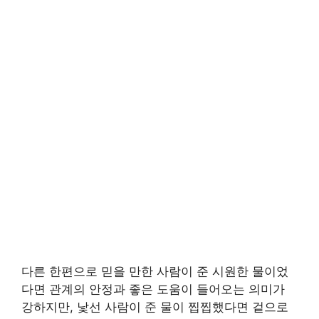
다른 한편으로 믿을 만한 사람이 준 시원한 물이었
다면 관계의 안정과 좋은 도움이 들어오는 의미가
강하지만, 낯선 사람이 준 물이 찝찝했다면 겉으로