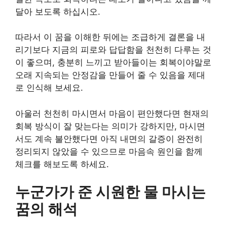
달아 보도록 하십시오.
따라서 이 꿈을 이해한 뒤에는 조급하게 결론을 내
리기보다 지금의 피로와 답답함을 천천히 다루는 것
이 좋으며, 충분히 느끼고 받아들이는 회복이야말로
오래 지속되는 안정감을 만들어 줄 수 있음을 제대
로 인식해 보세요.
아울러 천천히 마시면서 마음이 편안했다면 현재의
회복 방식이 잘 맞는다는 의미가 강하지만, 마시면
서도 계속 불안했다면 아직 내면의 갈증이 완전히
정리되지 않았을 수 있으므로 마음속 원인을 함께
체크를 해보도록 하세요.
누군가가 준 시원한 물 마시는
꿈의 해석