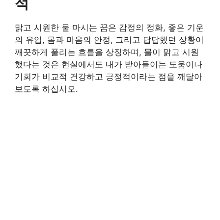
석
맑고 시원한 물 마시는 꿈은 감정의 정화, 좋은 기운
의 유입, 몸과 마음의 안정, 그리고 답답했던 상황이
깨끗하게 풀리는 흐름을 상징하며, 물이 맑고 시원
했다는 것은 현실에서도 내가 받아들이는 도움이나
기회가 비교적 건강하고 긍정적이라는 점을 깨달아
보도록 하십시오.