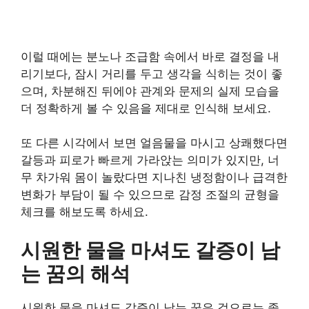
이럴 때에는 분노나 조급함 속에서 바로 결정을 내
리기보다, 잠시 거리를 두고 생각을 식히는 것이 좋
으며, 차분해진 뒤에야 관계와 문제의 실제 모습을
더 정확하게 볼 수 있음을 제대로 인식해 보세요.
또 다른 시각에서 보면 얼음물을 마시고 상쾌했다면
갈등과 피로가 빠르게 가라앉는 의미가 있지만, 너
무 차가워 몸이 놀랐다면 지나친 냉정함이나 급격한
변화가 부담이 될 수 있으므로 감정 조절의 균형을
체크를 해보도록 하세요.
시원한 물을 마셔도 갈증이 남
는 꿈의 해석
시원한 물을 마셔도 갈증이 남는 꿈은 겉으로는 좋