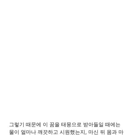
그렇기 때문에 이 꿈을 태몽으로 받아들일 때에는
물이 얼마나 깨끗하고 시원했는지, 마신 뒤 몸과 마