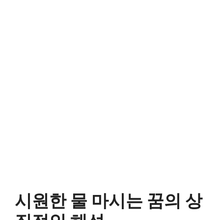
시원한 물 마시는 꿈의 상