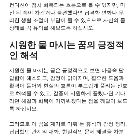
컨디션이 점차 회복되는 흐름으로 볼 수 있지만, 마
신 뒤 속이 차갑거나 불편했다면 급격한 변화나 무
리한 생활 조절이 부담이 될 수 있으므로 자신의 몸
상태를 꼭 유의를 해보도록 하십시오.
시원한 물 마시는 꿈의 긍정적
인 해석
시원한 물 마시는 꿈은 긍정적으로 보면 마음속 답
답함이 해소되고, 감정이 맑아지며, 필요한 도움과
활력이 들어와 현실의 흐름이 부드럽게 풀리는 신호
로 해석될 수 있고, 갈증이 시원하게 풀렸다면 기다
리던 해결과 회복이 가까워졌다는 점을 깨달아 보도
록 하십시오.
그러므로 이 꿈을 계기로 미뤄 둔 휴식과 감정 정리,
답답했던 관계의 대화, 현실적인 문제 해결을 차분