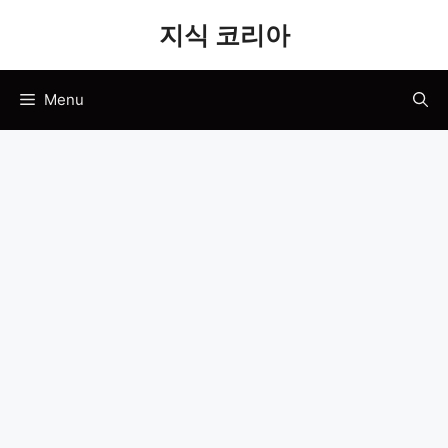
Skip
지식 코리아
to
content
Menu