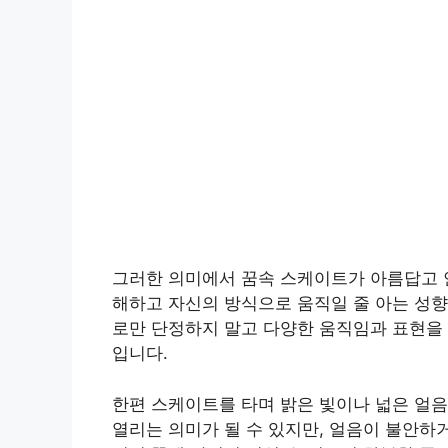
그러한 의미에서 꿈속 스케이트가 아름답고 
해하고 자신의 방식으로 움직일 줄 아는 성향
로만 단정하지 말고 다양한 움직임과 표현을 
입니다.
한편 스케이트를 타며 밝은 빛이나 넓은 얼
열리는 의미가 될 수 있지만, 얼음이 불안하