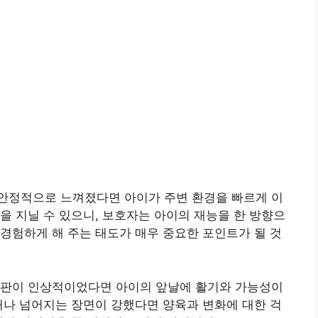
안정적으로 느껴졌다면 아이가 주변 환경을 빠르게 이
을 지닐 수 있으니, 보호자는 아이의 재능을 한 방향으
경험하게 해 주는 태도가 매우 중요한 포인트가 될 것
음판이 인상적이었다면 아이의 앞날에 활기와 가능성이
거나 넘어지는 장면이 강했다면 양육과 변화에 대한 걱