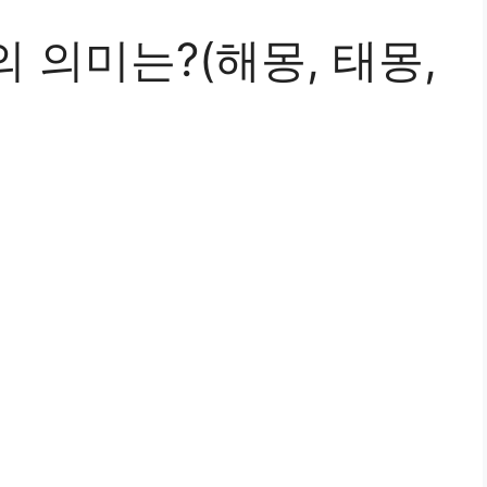
 의미는?(해몽, 태몽,