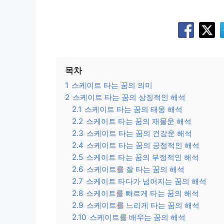
목차
1
스케이트 타는 꿈의 의미
2
스케이트 타는 꿈의 상징적인 해석
2.1
스케이트 타는 꿈의 태몽 해석
2.2
스케이트 타는 꿈의 재물운 해석
2.3
스케이트 타는 꿈의 건강운 해석
2.4
스케이트 타는 꿈의 긍정적인 해석
2.5
스케이트 타는 꿈의 부정적인 해석
2.6
스케이트를 잘 타는 꿈의 해석
2.7
스케이트 타다가 넘어지는 꿈의 해석
2.8
스케이트를 빠르게 타는 꿈의 해석
2.9
스케이트를 느리게 타는 꿈의 해석
2.10
스케이트를 배우는 꿈의 해석