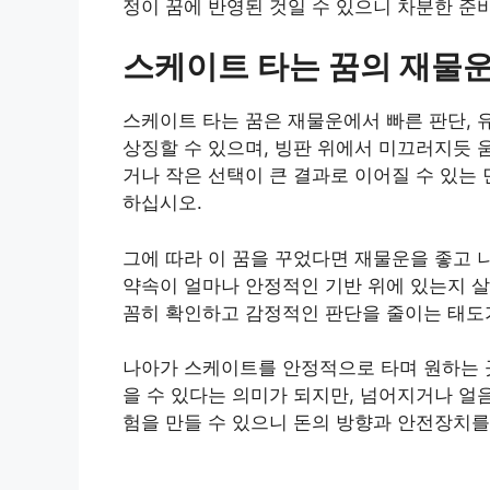
정이 꿈에 반영된 것일 수 있으니 차분한 준
스케이트 타는 꿈의 재물운
스케이트 타는 꿈은 재물운에서 빠른 판단, 
상징할 수 있으며, 빙판 위에서 미끄러지듯 
거나 작은 선택이 큰 결과로 이어질 수 있는
하십시오.
그에 따라 이 꿈을 꾸었다면 재물운을 좋고 
약속이 얼마나 안정적인 기반 위에 있는지 살
꼼히 확인하고 감정적인 판단을 줄이는 태도
나아가 스케이트를 안정적으로 타며 원하는 
을 수 있다는 의미가 되지만, 넘어지거나 얼
험을 만들 수 있으니 돈의 방향과 안전장치를