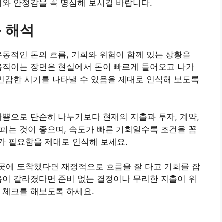
비와 안정감을 꼭 명심해 보시길 바랍니다.
 해석
유동적인 돈의 흐름, 기회와 위험이 함께 있는 상황을
움직이는 장면은 현실에서 돈이 빠르게 들어오고 나가
 민감한 시기를 나타낼 수 있음을 제대로 인식해 보도록
나쁨으로 단순히 나누기보다 현재의 지출과 투자, 계약,
피는 것이 좋으며, 속도가 빠른 기회일수록 조건을 꼼
가 필요함을 제대로 인식해 보세요.
곳에 도착했다면 재정적으로 흐름을 잘 타고 기회를 잡
음이 갈라졌다면 준비 없는 결정이나 무리한 지출이 위
 체크를 해보도록 하세요.