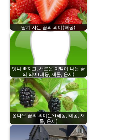
딸기 사는 꿈의 의미(해몽)
덧니 빠지고, 새로운 이빨이 나는 꿈
의 의미(태몽, 재물, 운세)
뽕나무 꿈의 의미는?(해몽, 태몽, 재
물, 운세)