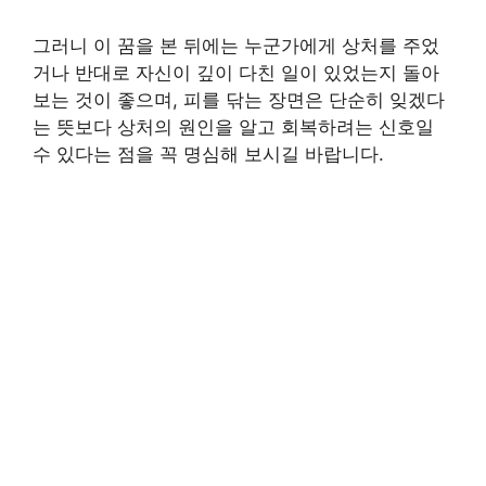
그러니 이 꿈을 본 뒤에는 누군가에게 상처를 주었
거나 반대로 자신이 깊이 다친 일이 있었는지 돌아
보는 것이 좋으며, 피를 닦는 장면은 단순히 잊겠다
는 뜻보다 상처의 원인을 알고 회복하려는 신호일
수 있다는 점을 꼭 명심해 보시길 바랍니다.