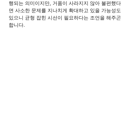
행되는 의미이지만, 거품이 사라지지 않아 불편했다
면 사소한 문제를 지나치게 확대하고 있을 가능성도
있으니 균형 잡힌 시선이 필요하다는 조언을 해주곤
합니다.