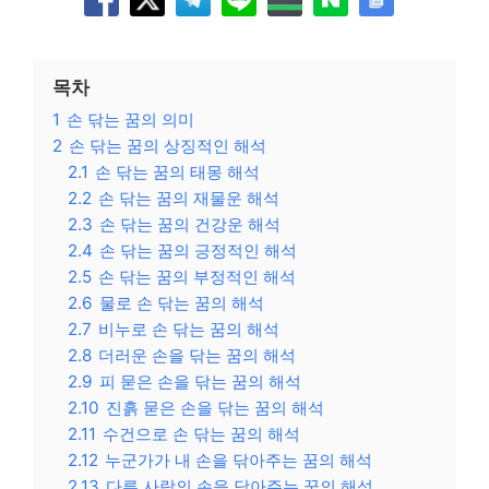
목차
1
손 닦는 꿈의 의미
2
손 닦는 꿈의 상징적인 해석
2.1
손 닦는 꿈의 태몽 해석
2.2
손 닦는 꿈의 재물운 해석
2.3
손 닦는 꿈의 건강운 해석
2.4
손 닦는 꿈의 긍정적인 해석
2.5
손 닦는 꿈의 부정적인 해석
2.6
물로 손 닦는 꿈의 해석
2.7
비누로 손 닦는 꿈의 해석
2.8
더러운 손을 닦는 꿈의 해석
2.9
피 묻은 손을 닦는 꿈의 해석
2.10
진흙 묻은 손을 닦는 꿈의 해석
2.11
수건으로 손 닦는 꿈의 해석
2.12
누군가가 내 손을 닦아주는 꿈의 해석
2.13
다른 사람의 손을 닦아주는 꿈의 해석