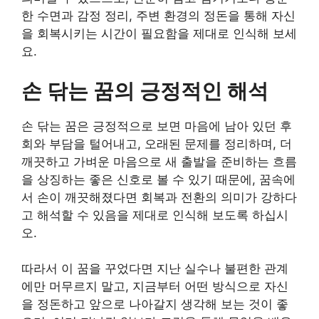
한 수면과 감정 정리, 주변 환경의 정돈을 통해 자신
을 회복시키는 시간이 필요함을 제대로 인식해 보세
요.
손 닦는 꿈의 긍정적인 해석
손 닦는 꿈은 긍정적으로 보면 마음에 남아 있던 후
회와 부담을 털어내고, 오래된 문제를 정리하며, 더
깨끗하고 가벼운 마음으로 새 출발을 준비하는 흐름
을 상징하는 좋은 신호로 볼 수 있기 때문에, 꿈속에
서 손이 깨끗해졌다면 회복과 전환의 의미가 강하다
고 해석할 수 있음을 제대로 인식해 보도록 하십시
오.
따라서 이 꿈을 꾸었다면 지난 실수나 불편한 관계
에만 머무르지 말고, 지금부터 어떤 방식으로 자신
을 정돈하고 앞으로 나아갈지 생각해 보는 것이 좋