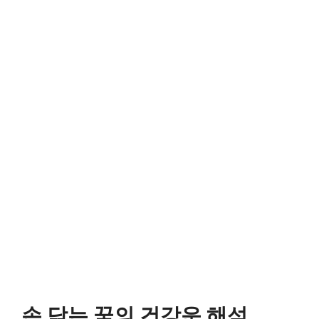
손 닦는 꿈의 건강운 해석