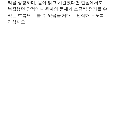
리를 상징하며, 물이 맑고 시원했다면 현실에서도
복잡했던 감정이나 관계의 문제가 조금씩 정리될 수
있는 흐름으로 볼 수 있음을 제대로 인식해 보도록
하십시오.