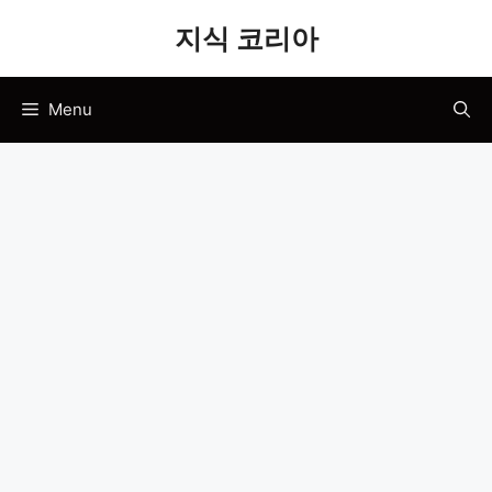
Skip
지식 코리아
to
content
Menu