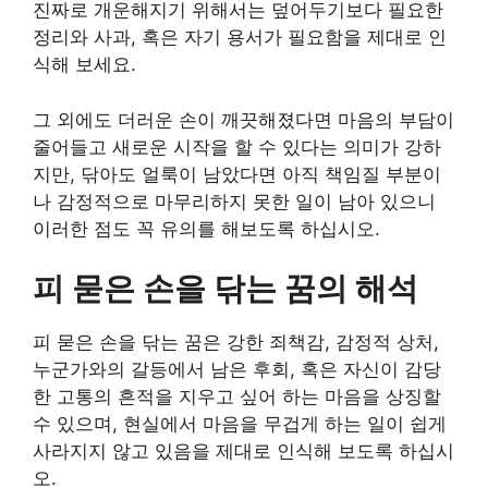
진짜로 개운해지기 위해서는 덮어두기보다 필요한
정리와 사과, 혹은 자기 용서가 필요함을 제대로 인
식해 보세요.
그 외에도 더러운 손이 깨끗해졌다면 마음의 부담이
줄어들고 새로운 시작을 할 수 있다는 의미가 강하
지만, 닦아도 얼룩이 남았다면 아직 책임질 부분이
나 감정적으로 마무리하지 못한 일이 남아 있으니
이러한 점도 꼭 유의를 해보도록 하십시오.
피 묻은 손을 닦는 꿈의 해석
피 묻은 손을 닦는 꿈은 강한 죄책감, 감정적 상처,
누군가와의 갈등에서 남은 후회, 혹은 자신이 감당
한 고통의 흔적을 지우고 싶어 하는 마음을 상징할
수 있으며, 현실에서 마음을 무겁게 하는 일이 쉽게
사라지지 않고 있음을 제대로 인식해 보도록 하십시
오.