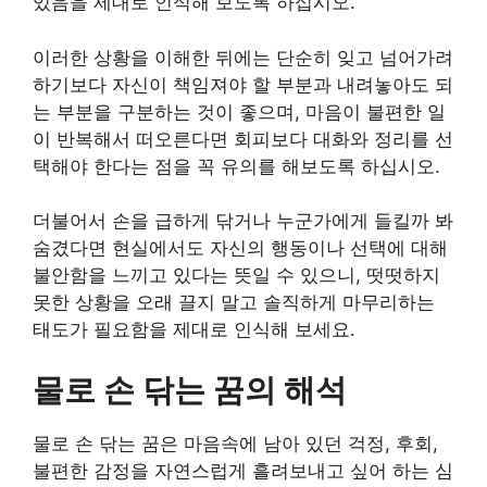
있음을 제대로 인식해 보도록 하십시오.
이러한 상황을 이해한 뒤에는 단순히 잊고 넘어가려
하기보다 자신이 책임져야 할 부분과 내려놓아도 되
는 부분을 구분하는 것이 좋으며, 마음이 불편한 일
이 반복해서 떠오른다면 회피보다 대화와 정리를 선
택해야 한다는 점을 꼭 유의를 해보도록 하십시오.
더불어서 손을 급하게 닦거나 누군가에게 들킬까 봐
숨겼다면 현실에서도 자신의 행동이나 선택에 대해
불안함을 느끼고 있다는 뜻일 수 있으니, 떳떳하지
못한 상황을 오래 끌지 말고 솔직하게 마무리하는
태도가 필요함을 제대로 인식해 보세요.
물로 손 닦는 꿈의 해석
물로 손 닦는 꿈은 마음속에 남아 있던 걱정, 후회,
불편한 감정을 자연스럽게 흘려보내고 싶어 하는 심