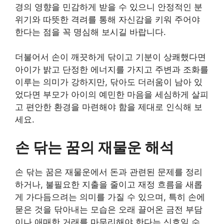
경의 영향을 민감하게 받을 수 있으니 안정적인 분
위기와 따뜻한 격려를 통해 자신감을 키워 주어야
한다는 점을 꼭 명심해 보시길 바랍니다.
더불어서 손이 깨끗하게 닦이고 기분이 상쾌했다면
아이가 밝고 단정한 에너지를 가지고 주변과 조화를
이루는 의미가 강하지만, 닦아도 더러움이 남아 있
었다면 부모가 아이의 예민한 마음을 세심하게 살피
고 편안한 환경을 마련해야 함을 제대로 인식해 보
세요.
손 닦는 꿈의 재물운 해석
손 닦는 꿈은 재물운에서 돈과 관련된 문제를 정리
하거나, 불필요한 지출을 줄이고 재정 흐름을 새롭
게 가다듬으려는 의미를 가질 수 있으며, 특히 손에
묻은 것을 닦아내는 모습은 오래 끌어온 금전 부담
이나 애매한 거래를 마무리해야 한다는 신호일 수