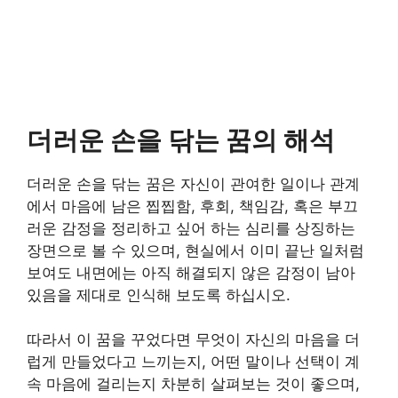
더러운 손을 닦는 꿈의 해석
더러운 손을 닦는 꿈은 자신이 관여한 일이나 관계
에서 마음에 남은 찝찝함, 후회, 책임감, 혹은 부끄
러운 감정을 정리하고 싶어 하는 심리를 상징하는
장면으로 볼 수 있으며, 현실에서 이미 끝난 일처럼
보여도 내면에는 아직 해결되지 않은 감정이 남아
있음을 제대로 인식해 보도록 하십시오.
따라서 이 꿈을 꾸었다면 무엇이 자신의 마음을 더
럽게 만들었다고 느끼는지, 어떤 말이나 선택이 계
속 마음에 걸리는지 차분히 살펴보는 것이 좋으며,