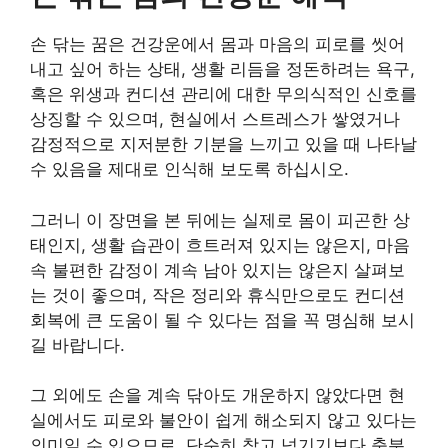
손 닦는 꿈은 건강운에서 몸과 마음의 피로를 씻어
내고 싶어 하는 상태, 생활 리듬을 정돈하려는 욕구,
혹은 위생과 컨디션 관리에 대한 무의식적인 신호를
상징할 수 있으며, 현실에서 스트레스가 쌓였거나
감정적으로 지저분한 기분을 느끼고 있을 때 나타날
수 있음을 제대로 인식해 보도록 하십시오.
그러니 이 장면을 본 뒤에는 실제로 몸이 피곤한 상
태인지, 생활 습관이 흐트러져 있지는 않은지, 마음
속 불편한 감정이 계속 남아 있지는 않은지 살펴보
는 것이 좋으며, 작은 정리와 휴식만으로도 컨디션
회복에 큰 도움이 될 수 있다는 점을 꼭 명심해 보시
길 바랍니다.
그 외에도 손을 계속 닦아도 개운하지 않았다면 현
실에서도 피로와 불안이 쉽게 해소되지 않고 있다는
의미일 수 있으므로, 단순히 참고 넘기기보다 충분