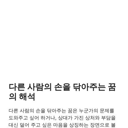
다른 사람의 손을 닦아주는 꿈
의 해석
다른 사람의 손을 닦아주는 꿈은 누군가의 문제를
도와주고 싶어 하거나, 상대가 가진 상처와 부담을
대신 덜어 주고 싶은 마음을 상징하는 장면으로 볼