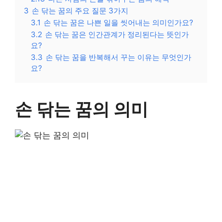
3
손 닦는 꿈의 주요 질문 3가지
3.1
손 닦는 꿈은 나쁜 일을 씻어내는 의미인가요?
3.2
손 닦는 꿈은 인간관계가 정리된다는 뜻인가
요?
3.3
손 닦는 꿈을 반복해서 꾸는 이유는 무엇인가
요?
손 닦는 꿈의 의미