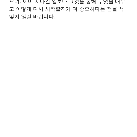
으며, 이미 지나간 일보다 그것을 통해 무엇을 배우
고 어떻게 다시 시작할지가 더 중요하다는 점을 꼭
잊지 않길 바랍니다.