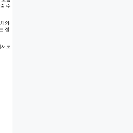
줄 수
가치와
는 점
에서도