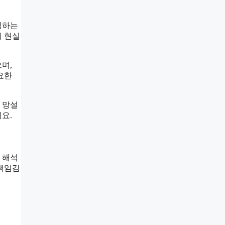
징하는
에 현실
며,
요한
 망설
요.
 해석
 책임감