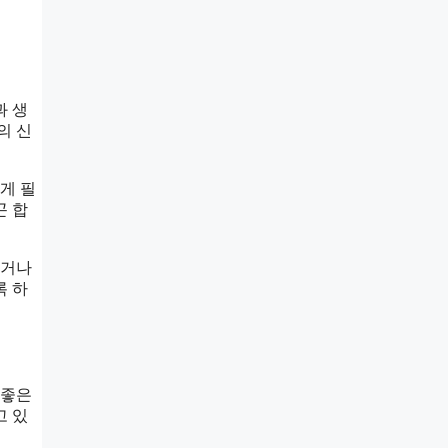
과 생
의 신
게 필
곤 합
하거나
록 하
 좋은
고 있