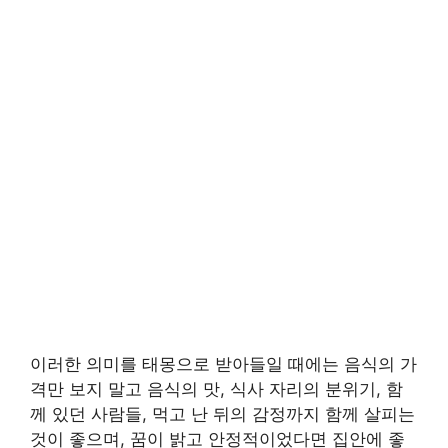
이러한 의미를 태몽으로 받아들일 때에는 음식의 가
격만 보지 말고 음식의 맛, 식사 자리의 분위기, 함
께 있던 사람들, 먹고 난 뒤의 감정까지 함께 살피는
것이 좋으며, 꿈이 밝고 안정적이었다면 집안에 좋