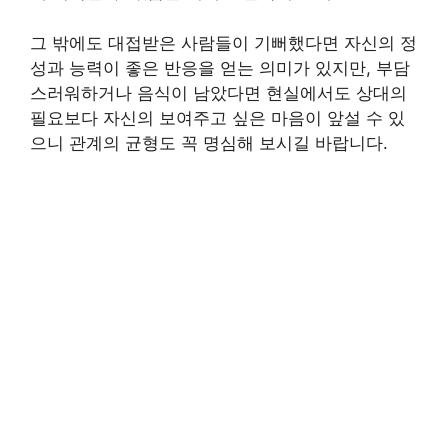
그 밖에도 대접받은 사람들이 기뻐했다면 자신의 정
성과 능력이 좋은 반응을 얻는 의미가 있지만, 부담
스러워하거나 음식이 남았다면 현실에서도 상대의
필요보다 자신의 보여주고 싶은 마음이 앞설 수 있
으니 관계의 균형도 꼭 명심해 보시길 바랍니다.