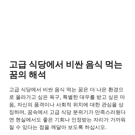
고급 식당에서 비싼 음식 먹는
꿈의 해석
고급 식당에서 비싼 음식 먹는 꿈은 더 나은 환경으
로 올라가고 싶은 욕구, 특별한 대우를 받고 싶은 마
음, 자신의 품격이나 사회적 위치에 대한 관심을 상
징하며, 꿈속에서 고급 식당 분위기가 만족스러웠다
면 현실에서도 좋은 기회나 인정받는 자리가 가까워
질 수 있다는 점을 깨달아 보도록 하십시오.