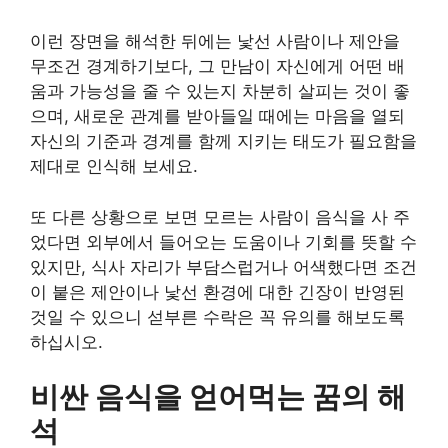
이런 장면을 해석한 뒤에는 낯선 사람이나 제안을
무조건 경계하기보다, 그 만남이 자신에게 어떤 배
움과 가능성을 줄 수 있는지 차분히 살피는 것이 좋
으며, 새로운 관계를 받아들일 때에는 마음을 열되
자신의 기준과 경계를 함께 지키는 태도가 필요함을
제대로 인식해 보세요.
또 다른 상황으로 보면 모르는 사람이 음식을 사 주
었다면 외부에서 들어오는 도움이나 기회를 뜻할 수
있지만, 식사 자리가 부담스럽거나 어색했다면 조건
이 붙은 제안이나 낯선 환경에 대한 긴장이 반영된
것일 수 있으니 섣부른 수락은 꼭 유의를 해보도록
하십시오.
비싼 음식을 얻어먹는 꿈의 해
석