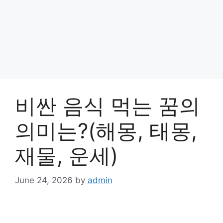
비싼 음식 먹는 꿈의
의미는?(해몽, 태몽,
재물, 운세)
June 24, 2026
by
admin