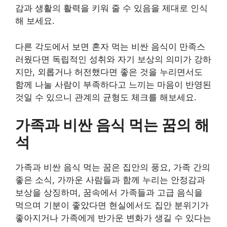
감과 생활의 활력을 키워 줄 수 있음을 제대로 인식
해 보세요.
다른 각도에서 보면 혼자 먹는 비싼 음식이 만족스
러웠다면 독립적인 성취와 자기 보상의 의미가 강하
지만, 외롭거나 허전했다면 좋은 것을 누리면서도
함께 나눌 사람이 부족하다고 느끼는 마음이 반영된
것일 수 있으니 관계의 균형도 체크를 해보세요.
가족과 비싼 음식 먹는 꿈의 해
석
가족과 비싼 음식 먹는 꿈은 집안의 풍요, 가족 간의
좋은 소식, 가까운 사람들과 함께 누리는 안정감과
보상을 상징하며, 꿈속에서 가족들과 고급 음식을
먹으며 기분이 좋았다면 현실에서도 집안 분위기가
좋아지거나 가족에게 반가운 변화가 생길 수 있다는