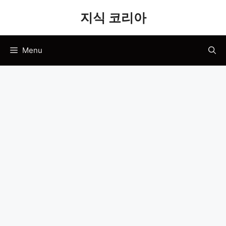
Skip
지식 코리아
to
content
Menu