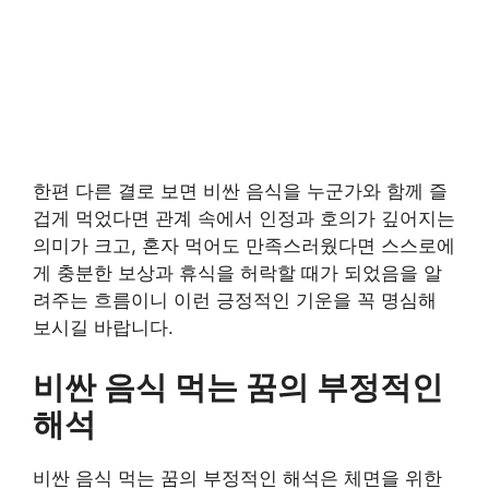
한편 다른 결로 보면 비싼 음식을 누군가와 함께 즐
겁게 먹었다면 관계 속에서 인정과 호의가 깊어지는
의미가 크고, 혼자 먹어도 만족스러웠다면 스스로에
게 충분한 보상과 휴식을 허락할 때가 되었음을 알
려주는 흐름이니 이런 긍정적인 기운을 꼭 명심해
보시길 바랍니다.
비싼 음식 먹는 꿈의 부정적인
해석
비싼 음식 먹는 꿈의 부정적인 해석은 체면을 위한