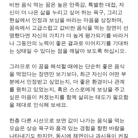
비싼 음식 먹는 꿈은 높은 만족감, 특별한 대접, 자
신이 더 나은 삶을 누리고 싶어 하는 욕구, 그리고
현실에서 인정과 보상을 바라는 마음을 상징하며,
꿈속에서 고급스럽고 값비싼 음식을 먹는 장면이 선
명했다면 자신의 가치가 더 높게 평가되기를 바라거
나 그동안의 노력이 좋은 결과로 이어지기를 기대하
는 상태일 수 있다는 점을 깨달아 보도록 하십시오.
그러므로 이 꿈을 해석할 때에는 단순히 좋은 음식
을 먹었다는 장면만 보기보다, 최근 자신이 어떤 부
분에서 인정받고 싶었는지, 더 좋은 환경이나 관계
를 원하고 있었는지, 혹은 스스로에게 보상을 주고
싶은 마음이 커졌는지를 함께 살피는 태도가 필요함
을 제대로 인식해 보세요.
한층 다른 시선으로 보면 값이 나가는 음식을 먹는
모습은 상승 욕구와 품격 있는 경험을 향한 바람을
나타내기도 하지만, 동시에 체면이나 과시욕이 커질