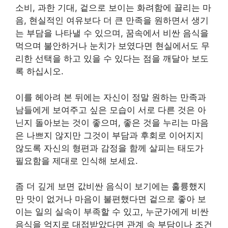
소비, 과한 기대, 겉으로 보이는 화려함에 끌리는 마
음, 현실적인 여유보다 더 큰 만족을 원하면서 생기
는 부담을 나타낼 수 있으며, 꿈속에서 비싼 음식을
먹으며 불안하거나 눈치가 보였다면 현실에서도 무
리한 선택을 하고 있을 수 있다는 점을 깨달아 보도
록 하십시오.
이를 헤아려 본 뒤에는 자신이 정말 원하는 만족과
남들에게 보여주고 싶은 모습이 서로 다른 것은 아
닌지 돌아보는 것이 좋으며, 좋은 것을 누리는 마음
은 나쁘지 않지만 그것이 부담과 후회로 이어지지
않도록 자신의 형편과 감정을 함께 살피는 태도가
필요함을 제대로 인식해 보세요.
좀 더 깊게 보면 값비싼 음식이 보기에는 훌륭했지
만 맛이 없거나 마음이 불편했다면 겉으로 좋아 보
이는 일의 실속이 부족할 수 있고, 누군가에게 비싼
음식을 억지로 대접받았다면 관계 속 부담이나 조건