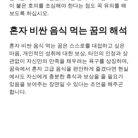
이 붙은 호의를 조심해야 한다는 점도 꼭 유의를 해
보도록 하십시오.
혼자 비싼 음식 먹는 꿈의 해석
혼자 비싼 음식 먹는 꿈은 스스로를 대접하고 싶은
마음, 개인적인 성취에 대한 보상, 타인의 인정과 상
관없이 자신만의 만족을 채우려는 욕구를 상징하며,
꿈속에서 혼자 고급 음식을 편안하게 즐겼다면 현실
에서도 자신에게 충분한 휴식과 보상을 줄 필요가
있음을 보여주는 장면일 수 있다는 조언을 해주곤
합니다.