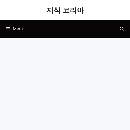
Skip
지식 코리아
to
content
Menu