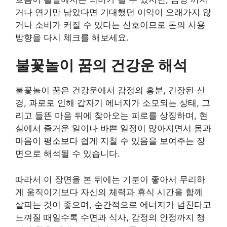
거나 연기만 남았다면 기대했던 이익이 오래가지 않
거나 소비가 커질 수 있다는 신호이므로 돈의 사용
방향을 다시 체크를 해보세요.
불꽃놀이 꿈의 건강운 해석
불꽃놀이 꿈은 건강운에서 감정의 흥분, 긴장된 신
경, 과로로 인해 갑자기 에너지가 소모되는 상태, 그
리고 들뜬 마음 뒤에 찾아오는 피로를 상징하며, 현
실에서 즐거운 일이나 바쁜 일정이 많아지면서 몸과
마음이 평소보다 쉽게 지칠 수 있음을 보여주는 장
면으로 해석될 수 있습니다.
따라서 이 장면을 본 뒤에는 기분이 좋아서 무리하
게 움직이기보다 자신의 체력과 휴식 시간을 함께
살피는 것이 좋으며, 순간적으로 에너지가 넘친다고
느껴질 때일수록 수면과 식사, 감정의 안정까지 챙