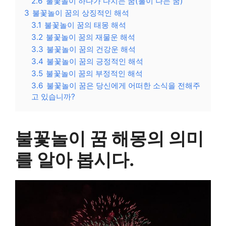
2.6
불꽃놀이 하다가 다치는 꿈(불이 나는 꿈)
3
불꽃놀이 꿈의 상징적인 해석
3.1
불꽃놀이 꿈의 태몽 해석
3.2
불꽃놀이 꿈의 재물운 해석
3.3
불꽃놀이 꿈의 건강운 해석
3.4
불꽃놀이 꿈의 긍정적인 해석
3.5
불꽃놀이 꿈의 부정적인 해석
3.6
불꽃놀이 꿈은 당신에게 어떠한 소식을 전해주
고 있습니까?
불꽃놀이 꿈 해몽의 의미
를 알아 봅시다.