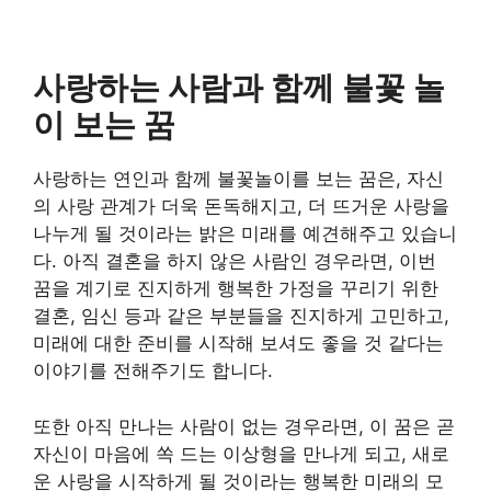
사랑하는 사람과 함께 불꽃 놀
이 보는 꿈
사랑하는 연인과 함께 불꽃놀이를 보는 꿈은, 자신
의 사랑 관계가 더욱 돈독해지고, 더 뜨거운 사랑을
나누게 될 것이라는 밝은 미래를 예견해주고 있습니
다. 아직 결혼을 하지 않은 사람인 경우라면, 이번
꿈을 계기로 진지하게 행복한 가정을 꾸리기 위한
결혼, 임신 등과 같은 부분들을 진지하게 고민하고,
미래에 대한 준비를 시작해 보셔도 좋을 것 같다는
이야기를 전해주기도 합니다.
또한 아직 만나는 사람이 없는 경우라면, 이 꿈은 곧
자신이 마음에 쏙 드는 이상형을 만나게 되고, 새로
운 사랑을 시작하게 될 것이라는 행복한 미래의 모