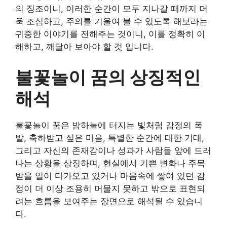
의 징조이니, 이러한 순간이 모두 지나갈 때까지 더
욱 조심하고, 주의를 기울여 볼 수 있도록 해보라는
귀중한 이야기를 전해주는 것이니, 이를 정확히 이
해하고, 깨달아 보아야 할 것 입니다.
불꽃놀이 꿈의 상징적인
해석
불꽃놀이 꿈은 밤하늘에 터지는 빛처럼 감정의 폭
발, 축하받고 싶은 마음, 특별한 순간에 대한 기대,
그리고 자신의 존재감이나 성과가 사람들 앞에 드러
나는 상황을 상징하며, 현실에서 기쁜 변화나 주목
받을 일이 다가오고 있거나 마음속에 쌓여 있던 감
정이 더 이상 조용히 머물지 못하고 밖으로 표현되
려는 흐름을 보여주는 장면으로 해석될 수 있습니
다.