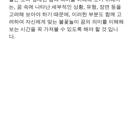
는, 꿈 속에 나타난 세부적인 상황, 유형, 장면 등을
고려해 보아야 하기 때문에, 이러한 부분도 함께 고
려하여 자신에게 맞는 불꽃놀이 꿈의 의미를 이해해
보는 시간을 꼭 가져볼 수 있도록 해야 할 것 입니
다.