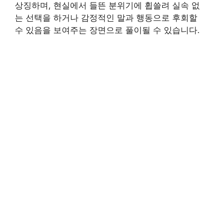
상징하며, 현실에서 들뜬 분위기에 휩쓸려 실속 없
는 선택을 하거나 감정적인 말과 행동으로 후회할
수 있음을 보여주는 장면으로 풀이될 수 있습니다.