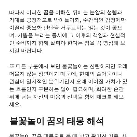
따라서 이러한 꿈을 이해한 뒤에는 눈앞의 설렘과
기대를 긍정적으로 받아들이되, 순간적인 감정에만
이끌려 중요한 판단을 서두르지는 않는 것이 좋으
며, 기쁨을 누리는 동시에 그 이후의 책임과 현실적
인 준비까지 함께 살펴야 한다는 점을 꼭 명심해 보
시길 바랍니다.
또 다른 부분에서 보면 불꽃놀이는 찬란하지만 오래
머물지 않는 장면이기 때문에, 현재의 즐거움이나
관심이 일시적인 분위기인지 오래 이어질 가치가 있
는 흐름인지 구분하는 일이 필요하며, 화려한 순간
뒤에 남는 자신의 마음과 선택을 함께 체크를 해보
세요.
불꽃놀이 꿈의 태몽 해석
불꽃놀이 꿈은 태몽으로 볼 때 밝고 활기찬 기운, 사