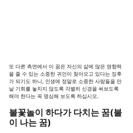
또 다른 측면에서 이 꿈은 자신의 삶에 많은 영향력
을 줄 수 있는 소중한 귀인이 찾아오고 있다는 징후
가 되기도 하니, 인생에 정말로 소중한 사람들을 만
날 기회를 놓치지 않도록 각별히 신경을 써보도록
해야 한다는 꼭 명심해 보도록 하십시오.
불꽃놀이 하다가 다치는 꿈(불
이 나는 꿈)