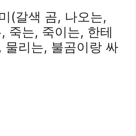
미(갈색 곰, 나오는,
, 죽는, 죽이는, 한테
, 물리는, 불곰이랑 싸