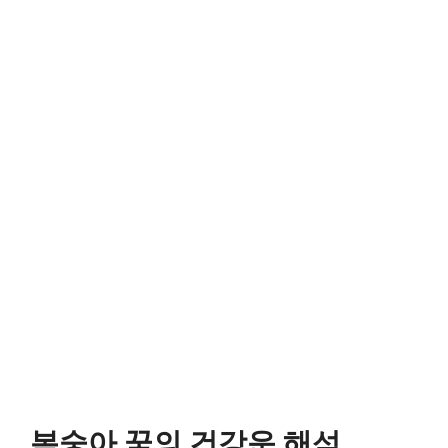
복숭아 꿈의 건강운 해석