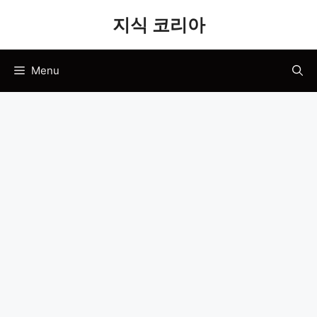
Skip
지식 코리아
to
content
Menu