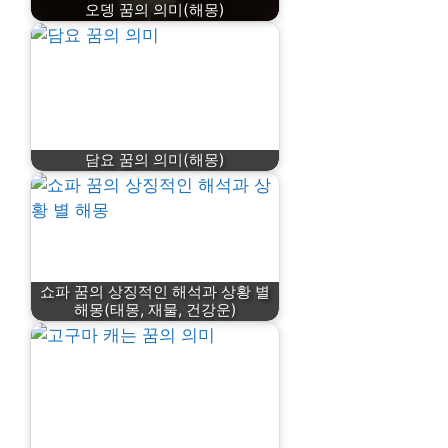
오뎅 꿈의 의미(해몽)
담요 꿈의 의미(해몽)
쇼파 꿈의 상징적인 해석과 상황 별
해몽(태몽, 재물, 건강운)