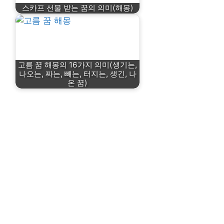
스카프 선물 받는 꿈의 의미(해몽)
고름 꿈 해몽의 16가지 의미(생기는,
나오는, 짜는, 빼는, 터지는, 생긴, 나
온 꿈)