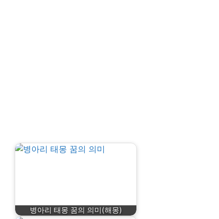
병아리 태몽 꿈의 의미(해몽)