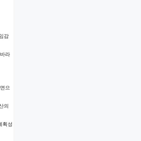
책임감
 바라
장면으
자산의
 계획성