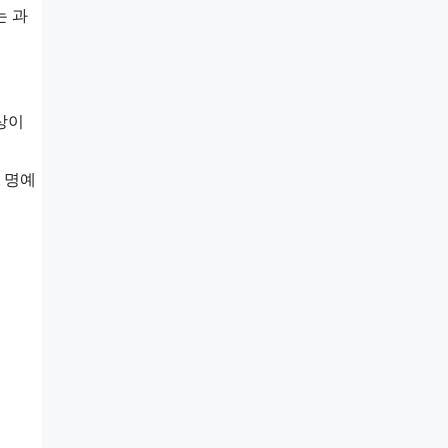
는 과
상이
 명예