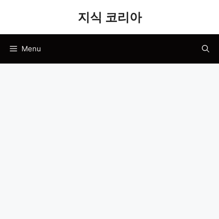
Skip
지식 코리아
to
content
Menu