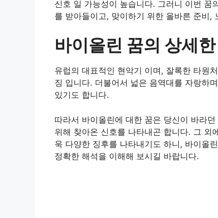
신호 일 가능성이 높습니다. 그러니 이번 꿈
를 받아들이고, 맞이하기 위한 올바른 준비,
바이올린 꿈의 상세한
유럽의 대표적인 현악기 이며, 잘록한 타원처
징 입니다. 더불어서 넓은 음역대를 자랑하며
있기도 합니다.
따라서 바이올린에 대한 꿈은 당신이 바라던 
위해 찾아온 신호를 나타내곤 합니다. 그 외
욱 다양한 징후를 나타내기도 하니, 바이올
정확한 해석을 이해해 보시길 바랍니다.