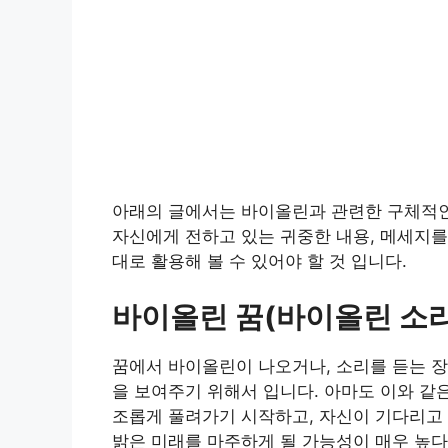
아래의 글에서는 바이올린과 관련한 구체적인
자신에게 전하고 있는 귀중한 내용, 메세지를
대로 활용해 볼 수 있어야 할 것 입니다.
바이올린 꿈(바이올린 소리
꿈에서 바이올린이 나오거나, 소리를 듣는 장
을 보여주기 위해서 입니다. 아마도 이와 같은
조롭게 풀려가기 시작하고, 자신이 기다리고 
밝은 미래를 마주하게 될 가능성이 매우 높다