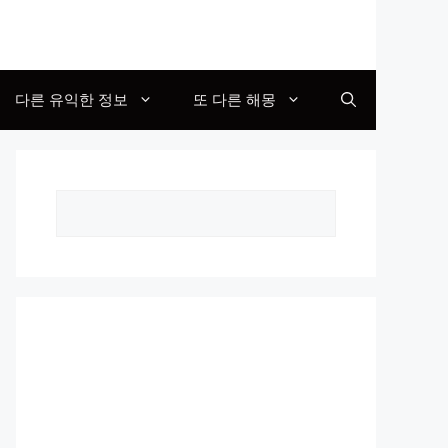
다른 유익한 정보
또 다른 해몽
Search