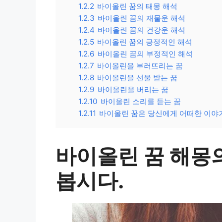
1.2.2
바이올린 꿈의 태몽 해석
1.2.3
바이올린 꿈의 재물운 해석
1.2.4
바이올린 꿈의 건강운 해석
1.2.5
바이올린 꿈의 긍정적인 해석
1.2.6
바이올린 꿈의 부정적인 해석
1.2.7
바이올린을 부러뜨리는 꿈
1.2.8
바이올린을 선물 받는 꿈
1.2.9
바이올린을 버리는 꿈
1.2.10
바이올린 소리를 듣는 꿈
1.2.11
바이올린 꿈은 당신에게 어떠한 이야
바이올린 꿈 해몽의
봅시다.