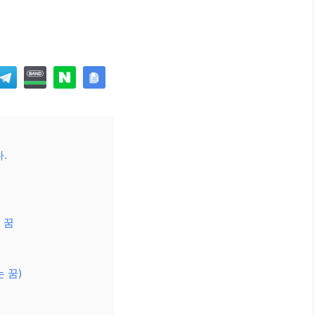
.
 꿈
 꿈)