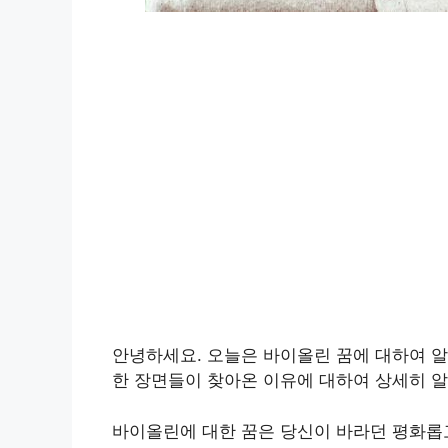
안녕하세요. 오늘은 바이올린 꿈에 대하여 알
한 장면들이 찾아온 이유에 대하여 상세히 
바이올린에 대한 꿈은 당신이 바라던 평화롭고