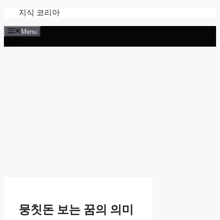
Skip
지식 코리아
to
content
Menu
뭉칫돈 보는 꿈의 의미