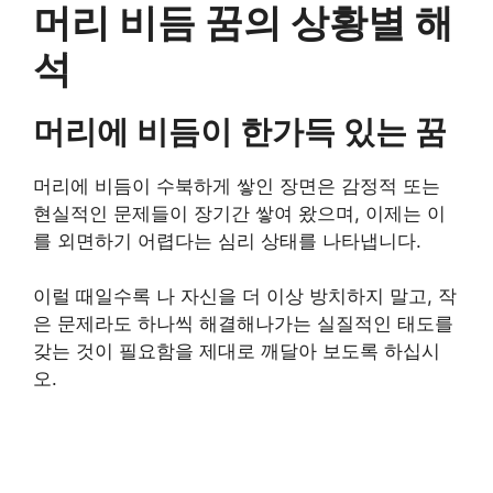
머리 비듬 꿈의 상황별 해
석
머리에 비듬이 한가득 있는 꿈
머리에 비듬이 수북하게 쌓인 장면은 감정적 또는
현실적인 문제들이 장기간 쌓여 왔으며, 이제는 이
를 외면하기 어렵다는 심리 상태를 나타냅니다.
이럴 때일수록 나 자신을 더 이상 방치하지 말고, 작
은 문제라도 하나씩 해결해나가는 실질적인 태도를
갖는 것이 필요함을 제대로 깨달아 보도록 하십시
오.