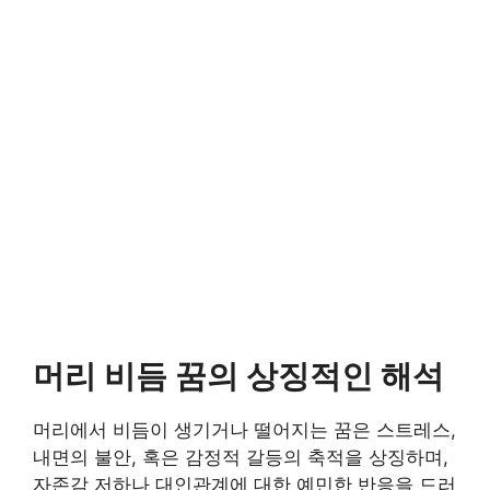
머리 비듬 꿈의 상징적인 해석
머리에서 비듬이 생기거나 떨어지는 꿈은 스트레스,
내면의 불안, 혹은 감정적 갈등의 축적을 상징하며,
자존감 저하나 대인관계에 대한 예민한 반응을 드러