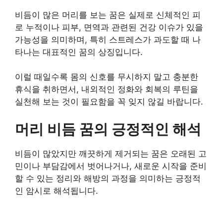
비듬이 많은 머리를 보는 꿈은 실제로 신체적인 피
로 누적이나 피부, 면역과 관련된 건강 이슈가 있을
가능성을 의미하며, 특히 스트레스가 과도할 때 나
타나는 대표적인 꿈의 상징입니다.
이럴 때일수록 몸의 신호를 무시하지 말고 충분한
휴식을 취하면서, 내외적인 정화와 회복의 루틴을
실천해 보는 것이 필요함을 꼭 잊지 않길 바랍니다.
머리 비듬 꿈의 긍정적인 해석
비듬이 많았지만 깨끗하게 제거되는 꿈은 오래된 고
민이나 부담감에서 벗어나거나, 새로운 시작을 준비
할 수 있는 정리와 해방의 과정을 의미하는 긍정적
인 암시로 해석됩니다.