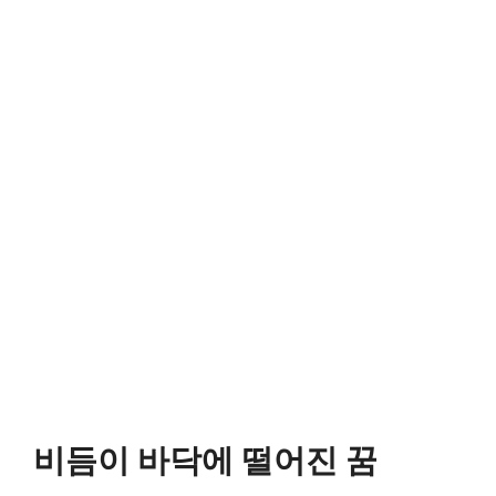
비듬이 바닥에 떨어진 꿈