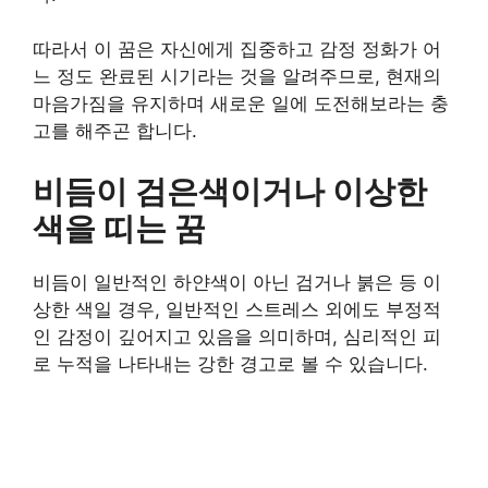
따라서 이 꿈은 자신에게 집중하고 감정 정화가 어
느 정도 완료된 시기라는 것을 알려주므로, 현재의
마음가짐을 유지하며 새로운 일에 도전해보라는 충
고를 해주곤 합니다.
비듬이 검은색이거나 이상한
색을 띠는 꿈
비듬이 일반적인 하얀색이 아닌 검거나 붉은 등 이
상한 색일 경우, 일반적인 스트레스 외에도 부정적
인 감정이 깊어지고 있음을 의미하며, 심리적인 피
로 누적을 나타내는 강한 경고로 볼 수 있습니다.