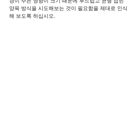
경이 주는 영향이 크기 때문에 부드럽고 균형 잡힌
양육 방식을 시도해보는 것이 필요함을 제대로 인식
해 보도록 하십시오.