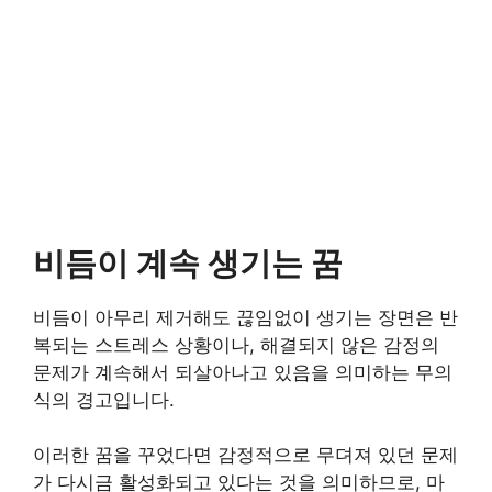
비듬이 계속 생기는 꿈
비듬이 아무리 제거해도 끊임없이 생기는 장면은 반
복되는 스트레스 상황이나, 해결되지 않은 감정의
문제가 계속해서 되살아나고 있음을 의미하는 무의
식의 경고입니다.
이러한 꿈을 꾸었다면 감정적으로 무뎌져 있던 문제
가 다시금 활성화되고 있다는 것을 의미하므로, 마