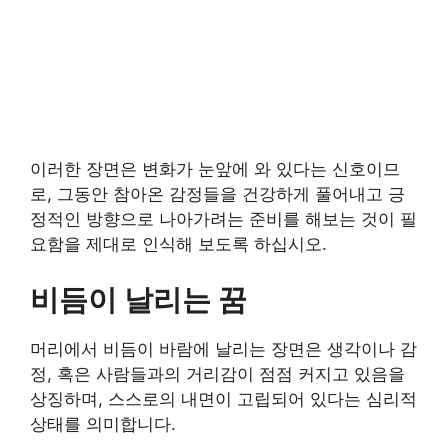
이러한 장면은 변화가 눈앞에 와 있다는 신호이므
로, 그동안 참아온 감정들을 건강하게 풀어내고 긍
정적인 방향으로 나아가려는 준비를 해보는 것이 필
요함을 제대로 인식해 보도록 하십시오.
비듬이 날리는 꿈
머리에서 비듬이 바람에 날리는 장면은 생각이나 감
정, 혹은 사람들과의 거리감이 점점 커지고 있음을
상징하며, 스스로의 내면이 고립되어 있다는 심리적
상태를 의미합니다.