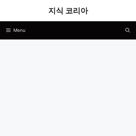
Skip
지식 코리아
to
content
Menu