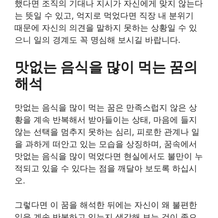
했다면 조직의 기대나 지시가 자신에게 맞지 않는다
는 뜻일 수 있고, 억지로 먹었다면 직장 내 분위기
때문에 자신의 의견을 말하지 못하는 상황일 수 있
으니 일의 경계도 꼭 명심해 보시길 바랍니다.
맛없는 음식을 많이 먹는 꿈의
해석
맛없는 음식을 많이 먹는 꿈은 만족스럽지 않은 상
황을 계속 반복해서 받아들이는 상태, 마음에 들지
않는 선택을 멈추지 못하는 심리, 피로한 관계나 일
을 과하게 떠안고 있는 모습을 상징하며, 꿈속에서
맛없는 음식을 많이 먹었다면 현실에서도 불만이 누
적되고 있을 수 있다는 점을 깨달아 보도록 하십시
오.
그렇다면 이 꿈을 해석한 뒤에는 자신이 왜 불편한
일을 계속 반복하고 있는지 생각해 보는 것이 좋으