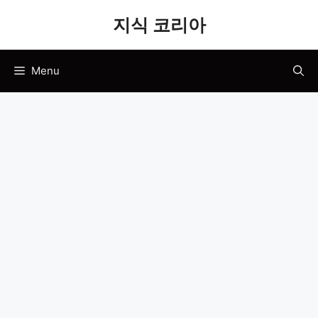
Skip
지식 코리아
to
content
Menu