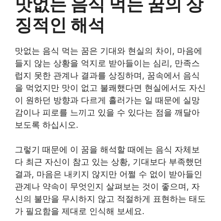
맛없는 음식 먹는 꿈의 상
징적인 해석
맛없는 음식 먹는 꿈은 기대와 현실의 차이, 마음에
들지 않는 상황을 억지로 받아들이는 심리, 만족스
럽지 못한 관계나 결과를 상징하며, 꿈속에서 음식
을 먹었지만 맛이 없고 불쾌했다면 현실에서도 자신
이 원하던 방향과 다르게 흘러가는 일 때문에 실망
감이나 피로를 느끼고 있을 수 있다는 점을 깨달아
보도록 하십시오.
그렇기 때문에 이 꿈을 해석할 때에는 음식 자체보
다 최근 자신이 참고 있는 상황, 기대보다 부족했던
결과, 마음은 내키지 않지만 어쩔 수 없이 받아들인
관계나 약속이 무엇인지 살펴보는 것이 좋으며, 자
신의 불만을 무시하지 않고 적절하게 표현하는 태도
가 필요함을 제대로 인식해 보세요.