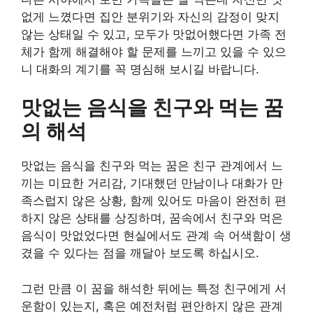
없게 느꼈다면 집안 분위기와 자신의 감정이 맞지
않는 상태일 수 있고, 모두가 맛없어했다면 가족 전
체가 함께 해결해야 할 문제를 느끼고 있을 수 있으
니 대화의 계기를 꼭 명심해 보시길 바랍니다.
맛없는 음식을 친구와 먹는 꿈
의 해석
맛없는 음식을 친구와 먹는 꿈은 친구 관계에서 느
끼는 미묘한 거리감, 기대했던 만남이나 대화가 만
족스럽지 않은 상황, 함께 있어도 마음이 완전히 편
하지 않은 상태를 상징하며, 꿈속에서 친구와 먹은
음식이 맛없었다면 현실에서도 관계 속 어색함이 생
겼을 수 있다는 점을 깨달아 보도록 하십시오.
그런 만큼 이 꿈을 해석한 뒤에는 특정 친구에게 서
운함이 있는지, 혹은 예전처럼 편안하지 않은 관계