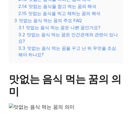
2.14
맛없는 음식을 참고 먹는 꿈의 해석
2.15
맛없는 음식을 먹고 체하는 꿈의 해석
3
맛없는 음식 먹는 꿈의 주요 FAQ
3.1
맛없는 음식 먹는 꿈은 나쁜 꿈인가요?
3.2
맛없는 음식 먹는 꿈은 인간관계와 관련이 있나
요?
3.3
맛없는 음식 먹는 꿈을 꾸고 난 뒤 무엇을 조심
해야 하나요?
맛없는 음식 먹는 꿈의 의
미