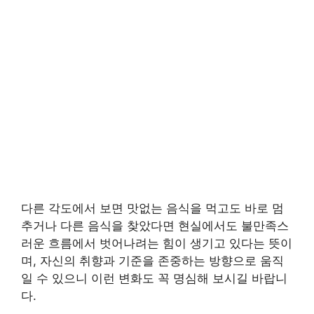
다른 각도에서 보면 맛없는 음식을 먹고도 바로 멈
추거나 다른 음식을 찾았다면 현실에서도 불만족스
러운 흐름에서 벗어나려는 힘이 생기고 있다는 뜻이
며, 자신의 취향과 기준을 존중하는 방향으로 움직
일 수 있으니 이런 변화도 꼭 명심해 보시길 바랍니
다.