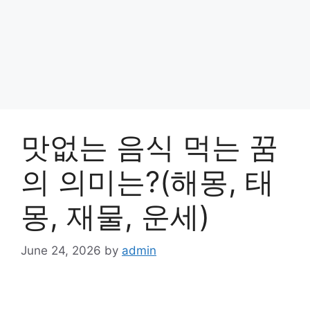
맛없는 음식 먹는 꿈
의 의미는?(해몽, 태
몽, 재물, 운세)
June 24, 2026
by
admin