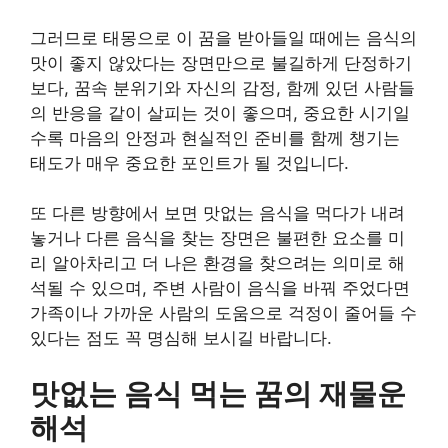
그러므로 태몽으로 이 꿈을 받아들일 때에는 음식의
맛이 좋지 않았다는 장면만으로 불길하게 단정하기
보다, 꿈속 분위기와 자신의 감정, 함께 있던 사람들
의 반응을 같이 살피는 것이 좋으며, 중요한 시기일
수록 마음의 안정과 현실적인 준비를 함께 챙기는
태도가 매우 중요한 포인트가 될 것입니다.
또 다른 방향에서 보면 맛없는 음식을 먹다가 내려
놓거나 다른 음식을 찾는 장면은 불편한 요소를 미
리 알아차리고 더 나은 환경을 찾으려는 의미로 해
석될 수 있으며, 주변 사람이 음식을 바꿔 주었다면
가족이나 가까운 사람의 도움으로 걱정이 줄어들 수
있다는 점도 꼭 명심해 보시길 바랍니다.
맛없는 음식 먹는 꿈의 재물운
해석