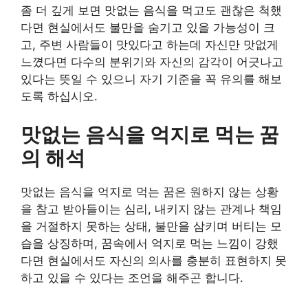
좀 더 깊게 보면 맛없는 음식을 먹고도 괜찮은 척했
다면 현실에서도 불만을 숨기고 있을 가능성이 크
고, 주변 사람들이 맛있다고 하는데 자신만 맛없게
느꼈다면 다수의 분위기와 자신의 감각이 어긋나고
있다는 뜻일 수 있으니 자기 기준을 꼭 유의를 해보
도록 하십시오.
맛없는 음식을 억지로 먹는 꿈
의 해석
맛없는 음식을 억지로 먹는 꿈은 원하지 않는 상황
을 참고 받아들이는 심리, 내키지 않는 관계나 책임
을 거절하지 못하는 상태, 불만을 삼키며 버티는 모
습을 상징하며, 꿈속에서 억지로 먹는 느낌이 강했
다면 현실에서도 자신의 의사를 충분히 표현하지 못
하고 있을 수 있다는 조언을 해주곤 합니다.