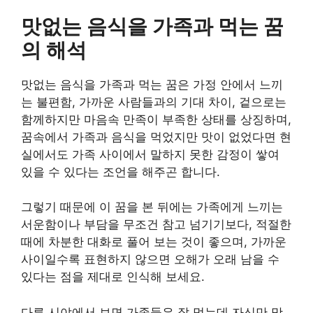
맛없는 음식을 가족과 먹는 꿈
의 해석
맛없는 음식을 가족과 먹는 꿈은 가정 안에서 느끼
는 불편함, 가까운 사람들과의 기대 차이, 겉으로는
함께하지만 마음속 만족이 부족한 상태를 상징하며,
꿈속에서 가족과 음식을 먹었지만 맛이 없었다면 현
실에서도 가족 사이에서 말하지 못한 감정이 쌓여
있을 수 있다는 조언을 해주곤 합니다.
그렇기 때문에 이 꿈을 본 뒤에는 가족에게 느끼는
서운함이나 부담을 무조건 참고 넘기기보다, 적절한
때에 차분한 대화로 풀어 보는 것이 좋으며, 가까운
사이일수록 표현하지 않으면 오해가 오래 남을 수
있다는 점을 제대로 인식해 보세요.
다른 시야에서 보면 가족들은 잘 먹는데 자신만 맛