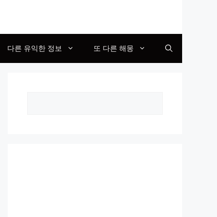
다른 유익한 정보
또 다른 해몽
Search