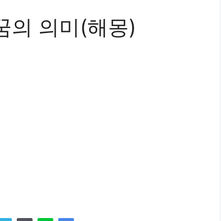
꿈의 의미(해몽)