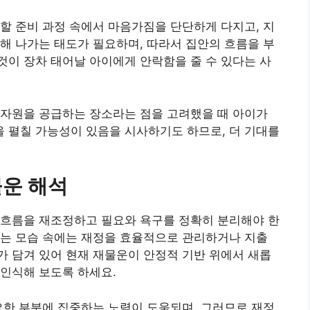
할 준비 과정 속에서 마음가짐을 단단하게 다지고, 지
해 나가는 태도가 필요하며, 따라서 집안의 흐름을 부
이 장차 태어날 아이에게 안락함을 줄 수 있다는 사
 자원을 공급하는 장소라는 점을 고려했을 때 아이가
 펼칠 가능성이 있음을 시사하기도 하므로, 더 기대를
물운 해석
 흐름을 재조정하고 필요와 욕구를 정확히 분리해야 한
르는 모습 속에는 재정을 효율적으로 관리하거나 지출
 담겨 있어 현재 재물운이 안정적 기반 위에서 새롭
인식해 보도록 하세요.
요한 부분에 집중하는 노력이 도움되며, 그러므로 재정