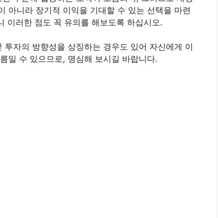
 아니라 장기적 이익을 기대할 수 있는 선택을 마련
니 이러한 점도 꼭 유의를 해보도록 하십시오.
곧 투자의 방향성을 상징하는 경우도 있어 자신에게 이
름일 수 있으므로, 명심해 보시길 바랍니다.