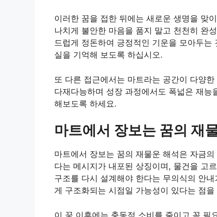
이러한 꿈을 접한 뒤에는 새로운 생명을 맞이
나치게 불안한 마음을 품지 말고 천천히 완성
드럽게 정돈하여 긍정적인 기운을 모아두는 것
실을 기억해 보도록 하십시오.
또 다른 접근에서는 마트라는 공간이 다양한
다재다능하며 성장 과정에서도 폭넓은 재능을
해보도록 하세요.
마트에서 장보는 꿈의 재
마트에서 장보는 꿈의 재물운 해석은 자금의
다는 메시지가 내포된 상징이며, 물건을 고
구조를 다시 설계해야 한다는 무의식의 안내가
게 구조화되는 시점일 가능성이 있다는 점을 
이 꿈 이후에는 충동적 소비를 줄이고 꼭 필