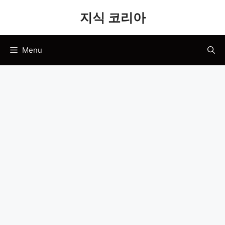
Skip
지식 코리아
to
content
Menu