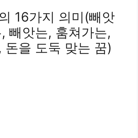
의 16가지 의미(빼앗
, 빼앗는, 훔쳐가는,
 돈을 도둑 맞는 꿈)