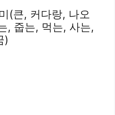
미(큰, 커다랑, 나오
는, 줍는, 먹는, 사는,
꿈)