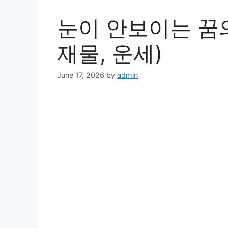
눈이 안보이는 꿈의
재물, 운세)
June 17, 2026
by
admin