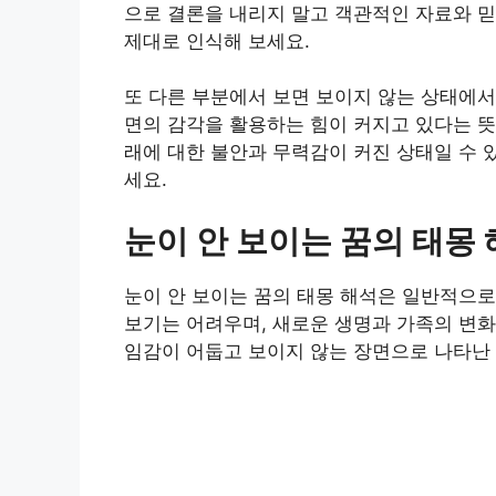
으로 결론을 내리지 말고 객관적인 자료와 믿
제대로 인식해 보세요.
또 다른 부분에서 보면 보이지 않는 상태에
면의 감각을 활용하는 힘이 커지고 있다는 뜻
래에 대한 불안과 무력감이 커진 상태일 수 
세요.
눈이 안 보이는 꿈의 태몽
눈이 안 보이는 꿈의 태몽 해석은 일반적으
보기는 어려우며, 새로운 생명과 가족의 변화
임감이 어둡고 보이지 않는 장면으로 나타난