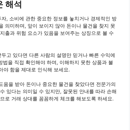
운 해석
투자, 소비에 관한 중요한 정보를 놓치거나 경제적인 방
 의미하며, 앞이 보이지 않아 돈이나 물건을 찾지 못
지출과 위험 요소가 있음을 보여주는 상징으로 볼 수
앞두고 있다면 다른 사람의 설명만 믿거나 빠른 수익에
 방법을 직접 확인해야 하며, 이해하지 못한 상품과 불
아야 함을 제대로 인식해 보세요.
도움을 받아 돈이나 중요한 물건을 찾았다면 전문가의
수 있다는 의미일 수 있지만, 잘못된 안내를 따라 손해
므로 거래 상대를 꼼꼼하게 체크를 해보도록 하세요.