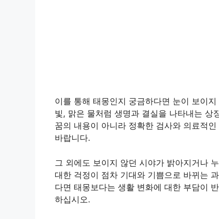
이를 통해 태몽인지 궁금하다면 눈이 보이지 
빛, 맑은 물처럼 생명과 결실을 나타내는 상
꿈의 내용이 아니라 정확한 검사와 의료적인 
바랍니다.
그 외에도 보이지 않던 시야가 밝아지거나 
대한 걱정이 점차 기대와 기쁨으로 바뀌는 과
다면 태몽보다는 생활 변화에 대한 부담이 
하십시오.