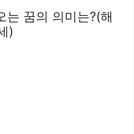
오는 꿈의 의미는?(해
세)