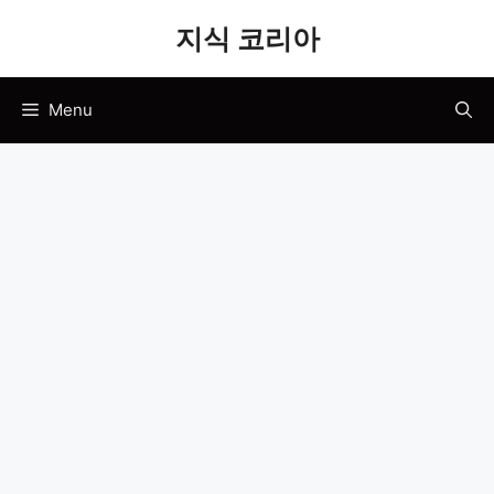
Skip
지식 코리아
to
content
Menu