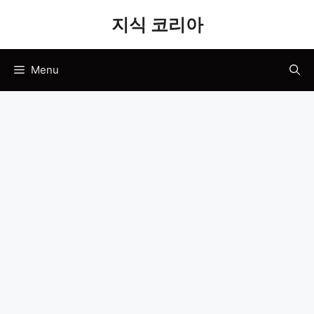
Skip
지식 코리아
to
content
Menu