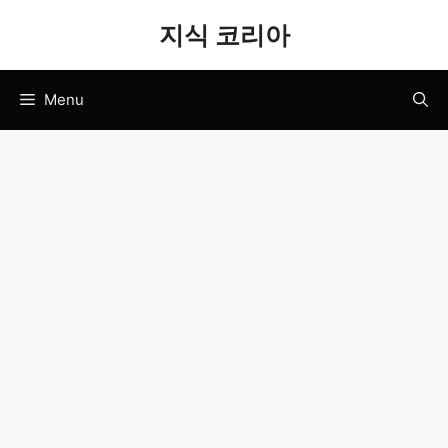
Skip
지식 코리아
to
content
Menu