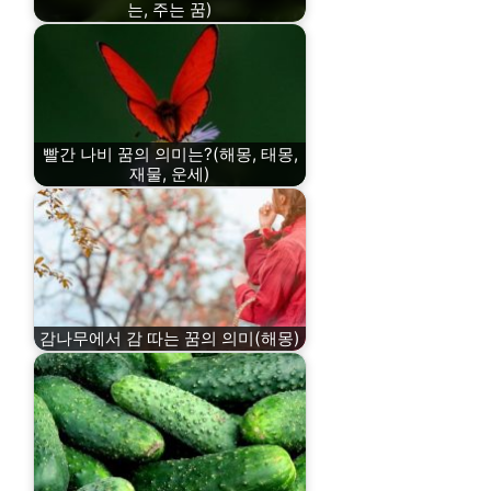
는, 주는 꿈)
빨간 나비 꿈의 의미는?(해몽, 태몽,
재물, 운세)
감나무에서 감 따는 꿈의 의미(해몽)