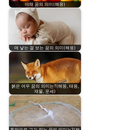
야채 꿈의 의미(해몽)
애 낳는 걸 보는 꿈의 의미(해몽)
붉은 여우 꿈의 의미는?(해몽, 태몽,
재물, 운세)
투망으로 고기 잡는 꿈의 의미는?(해