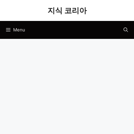
Skip
지식 코리아
to
content
Menu